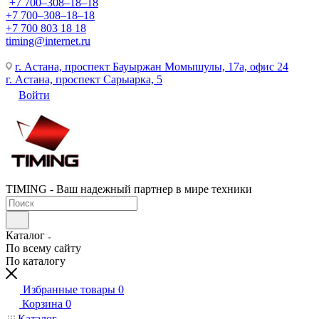
+7 700‒308‒18‒18
+7 700‒308‒18‒18
+7 700 803 18 18
timing@internet.ru
г. Астана, проспект Бауыржан Момышулы, 17а, офис 24
г. Астана, проспект Сарыарка, 5
Войти
TIMING - Ваш надежный партнер в мире техники
Каталог
По всему сайту
По каталогу
Избранные товары
0
Корзина
0
Каталог