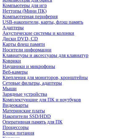
Компьютеры для игр
Неттопы (Мини ПК)
Компьютерная периферия
USB-накопители, карты, флэш память
Адаптеры
Акустические системы и колонки
Диски DVD, CD
Карты флеш памяти
Носители информации
Клавиатуры и аксессуары для клавиатур
Коврики
Наушники и микрофоны
Веб-камеры
Крепления для мониторов, кронштейны
Сетевые фильтры, адаптеры
Мыши
Зарядные устройства
Комплектующие для ПК и ноутбуков
Видеокарты
Материнские платы
Накопители SSD/HDD
Оперативная память для ПК
Процессоры
Блоки питания