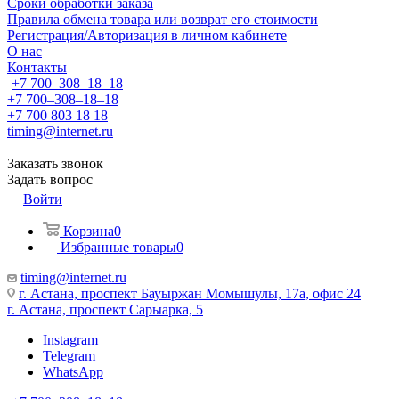
Сроки обработки заказа
Правила обмена товара или возврат его стоимости
Регистрация/Авторизация в личном кабинете
О нас
Контакты
+7 700‒308‒18‒18
+7 700‒308‒18‒18
+7 700 803 18 18
timing@internet.ru
Заказать звонок
Задать вопрос
Войти
Корзина
0
Избранные товары
0
timing@internet.ru
г. Астана, проспект Бауыржан Момышулы, 17а, офис 24
г. Астана, проспект Сарыарка, 5
Instagram
Telegram
WhatsApp