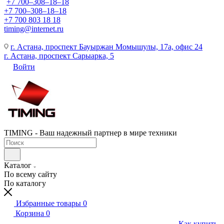
+7 700‒308‒18‒18
+7 700‒308‒18‒18
+7 700 803 18 18
timing@internet.ru
г. Астана, проспект Бауыржан Момышулы, 17а, офис 24
г. Астана, проспект Сарыарка, 5
Войти
TIMING - Ваш надежный партнер в мире техники
Каталог
По всему сайту
По каталогу
Избранные товары
0
Корзина
0
Как купить