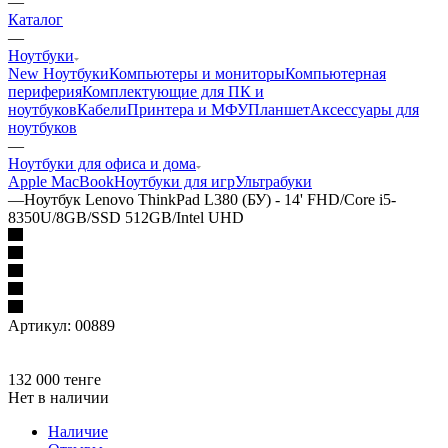
—
Каталог
—
Ноутбуки
New Ноутбуки
Компьютеры и мониторы
Компьютерная
периферия
Комплектующие для ПК и
ноутбуков
Кабели
Принтера и МФУ
Планшет
Аксессуары для
ноутбуков
—
Ноутбуки для офиса и дома
Apple MacBook
Ноутбуки для игр
Ультрабуки
—
Ноутбук Lenovo ThinkPad L380 (БУ) - 14' FHD/Core i5-
8350U/8GB/SSD 512GB/Intel UHD
Артикул:
00889
132 000
тенге
Нет в наличии
Наличие