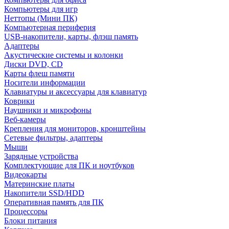
Компьютеры для игр
Неттопы (Мини ПК)
Компьютерная периферия
USB-накопители, карты, флэш память
Адаптеры
Акустические системы и колонки
Диски DVD, CD
Карты флеш памяти
Носители информации
Клавиатуры и аксессуары для клавиатур
Коврики
Наушники и микрофоны
Веб-камеры
Крепления для мониторов, кронштейны
Сетевые фильтры, адаптеры
Мыши
Зарядные устройства
Комплектующие для ПК и ноутбуков
Видеокарты
Материнские платы
Накопители SSD/HDD
Оперативная память для ПК
Процессоры
Блоки питания