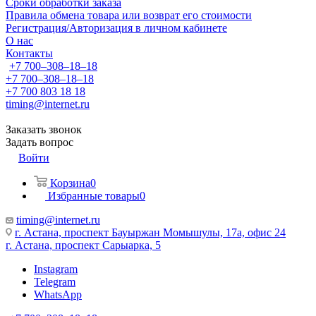
Сроки обработки заказа
Правила обмена товара или возврат его стоимости
Регистрация/Авторизация в личном кабинете
О нас
Контакты
+7 700‒308‒18‒18
+7 700‒308‒18‒18
+7 700 803 18 18
timing@internet.ru
Заказать звонок
Задать вопрос
Войти
Корзина
0
Избранные товары
0
timing@internet.ru
г. Астана, проспект Бауыржан Момышулы, 17а, офис 24
г. Астана, проспект Сарыарка, 5
Instagram
Telegram
WhatsApp