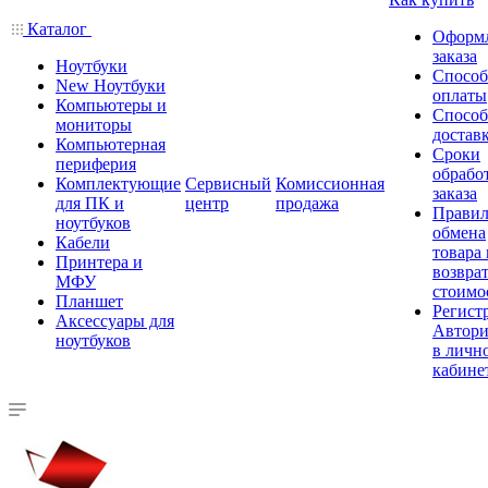
Каталог
Оформ
заказа
Ноутбуки
Спосо
New Ноутбуки
оплаты
Компьютеры и
Спосо
мониторы
достав
Компьютерная
Сроки
периферия
обрабо
Комплектующие
Сервисный
Комиссионная
заказа
для ПК и
центр
продажа
Правил
ноутбуков
обмена
Кабели
товара
Принтера и
возврат
МФУ
стоимо
Планшет
Регист
Аксессуары для
Автори
ноутбуков
в личн
кабине