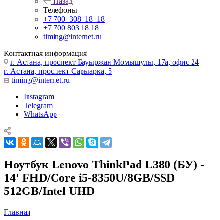
Назад
Телефоны
+7 700‒308‒18‒18
+7 700 803 18 18
timing@internet.ru
Контактная информация
г. Астана, проспект Бауыржан Момышулы, 17а, офис 24
г. Астана, проспект Сарыарка, 5
timing@internet.ru
Instagram
Telegram
WhatsApp
Ноутбук Lenovo ThinkPad L380 (БУ) -
14' FHD/Core i5-8350U/8GB/SSD
512GB/Intel UHD
Главная