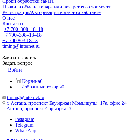
Сроки обработки заказа
Правила обмена товара или возврат его стоимости
Регистрация/Авторизация в личном кабинете
О нас
Контакты
+7 700‒308‒18‒18
+7 700‒308‒18‒18
+7 700 803 18 18
timing@internet.ru
Заказать звонок
Задать вопрос
Войти
Корзина
0
Избранные товары
0
timing@internet.ru
г. Астана, проспект Бауыржан Момышулы, 17а, офис 24
г. Астана, проспект Сарыарка, 5
Instagram
Telegram
WhatsApp