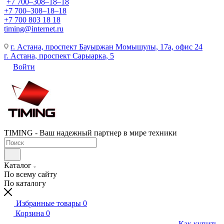
+7 700‒308‒18‒18
+7 700‒308‒18‒18
+7 700 803 18 18
timing@internet.ru
г. Астана, проспект Бауыржан Момышулы, 17а, офис 24
г. Астана, проспект Сарыарка, 5
Войти
TIMING - Ваш надежный партнер в мире техники
Каталог
По всему сайту
По каталогу
Избранные товары
0
Корзина
0
Как купить