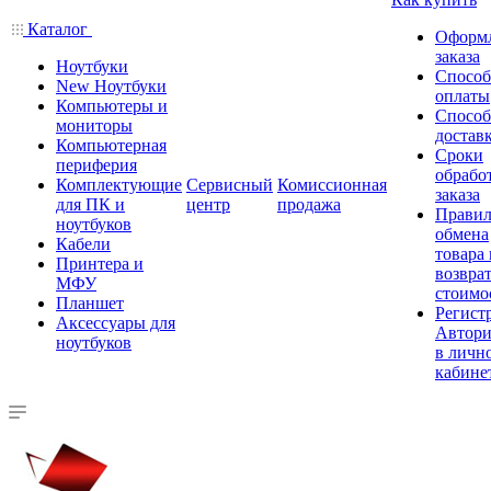
Каталог
Оформ
заказа
Ноутбуки
Спосо
New Ноутбуки
оплаты
Компьютеры и
Спосо
мониторы
достав
Компьютерная
Сроки
периферия
обрабо
Комплектующие
Сервисный
Комиссионная
заказа
для ПК и
центр
продажа
Правил
ноутбуков
обмена
Кабели
товара
Принтера и
возврат
МФУ
стоимо
Планшет
Регист
Аксессуары для
Автори
ноутбуков
в личн
кабине