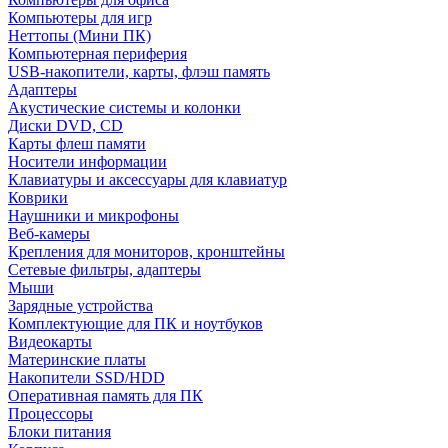
Компьютеры для игр
Неттопы (Мини ПК)
Компьютерная периферия
USB-накопители, карты, флэш память
Адаптеры
Акустические системы и колонки
Диски DVD, CD
Карты флеш памяти
Носители информации
Клавиатуры и аксессуары для клавиатур
Коврики
Наушники и микрофоны
Веб-камеры
Крепления для мониторов, кронштейны
Сетевые фильтры, адаптеры
Мыши
Зарядные устройства
Комплектующие для ПК и ноутбуков
Видеокарты
Материнские платы
Накопители SSD/HDD
Оперативная память для ПК
Процессоры
Блоки питания