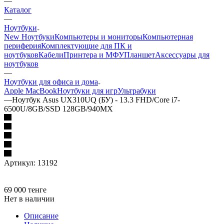
—
Каталог
—
Ноутбуки
New Ноутбуки
Компьютеры и мониторы
Компьютерная
периферия
Комплектующие для ПК и
ноутбуков
Кабели
Принтера и МФУ
Планшет
Аксессуары для
ноутбуков
—
Ноутбуки для офиса и дома
Apple MacBook
Ноутбуки для игр
Ультрабуки
—
Ноутбук Asus UX310UQ (БУ) - 13.3 FHD/Core i7-
6500U/8GB/SSD 128GB/940MX
Артикул:
13192
69 000
тенге
Нет в наличии
Описание