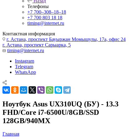
Назад
Телефоны
+7 700‒308‒18‒18
+7 700 803 18 18
timing@internet.ru
Контактная информация
г. Астана, проспект Бауыржан Момышулы, 17а, офис 24
г. Астана, проспект Сарыарка, 5
timing@internet.ru
Instagram
Telegram
WhatsApp
Ноутбук Asus UX310UQ (БУ) - 13.3
FHD/Core i7-6500U/8GB/SSD
128GB/940MX
Главная