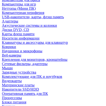
Компьютеры для игр
Неттопы (Мини ПК)
Компьютерная периферия
USB-накопители, карты, флэш память
Адаптеры
Акустические системы и колонки
Диски DVD, CD
Карты флеш памяти
Носители информации
Клавиатуры и аксессуары для клавиатур
Коврики
Наушники и микрофоны
Веб-камеры
Крепления для мониторов, кронштейны
Сетевые фильтры, адаптеры
Мыши
Зарядные устройства
Комплектующие для ПК и ноутбуков
Видеокарты
Материнские платы
Накопители SSD/HDD
Оперативная память для ПК
Процессоры
Блоки питания