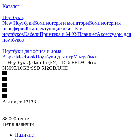
—
Каталог
—
Ноутбуки
New Ноутбуки
Компьютеры и мониторы
Компьютерная
периферия
Комплектующие для ПК и
ноутбуков
Кабели
Принтера и МФУ
Планшет
Аксессуары для
ноутбуков
—
Ноутбуки для офиса и дома
Apple MacBook
Ноутбуки для игр
Ультрабуки
—
Ноутбук Qadam 15 (БУ) - 15.6 FHD/Celeron
N5095/16GB/SSD 512GB/UHD
Артикул:
12133
88 000
тенге
Нет в наличии
Наличие