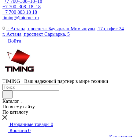
+7 700‒308‒18‒18
+7 700‒308‒18‒18
+7 700 803 18 18
timing@internet.ru
г. Астана, проспект Бауыржан Момышулы, 17а, офис 24
г. Астана, проспект Сарыарка, 5
Войти
TIMING - Ваш надежный партнер в мире техники
Каталог
По всему сайту
По каталогу
Избранные товары
0
Корзина
0
Как купить