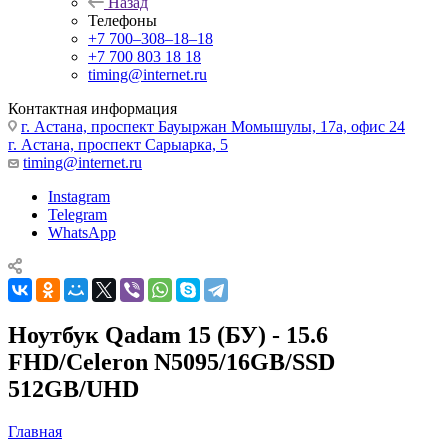
Назад
Телефоны
+7 700‒308‒18‒18
+7 700 803 18 18
timing@internet.ru
Контактная информация
г. Астана, проспект Бауыржан Момышулы, 17а, офис 24
г. Астана, проспект Сарыарка, 5
timing@internet.ru
Instagram
Telegram
WhatsApp
Ноутбук Qadam 15 (БУ) - 15.6
FHD/Celeron N5095/16GB/SSD
512GB/UHD
Главная