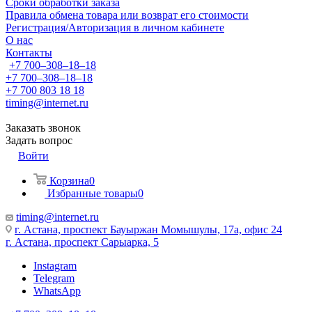
Сроки обработки заказа
Правила обмена товара или возврат его стоимости
Регистрация/Авторизация в личном кабинете
О нас
Контакты
+7 700‒308‒18‒18
+7 700‒308‒18‒18
+7 700 803 18 18
timing@internet.ru
Заказать звонок
Задать вопрос
Войти
Корзина
0
Избранные товары
0
timing@internet.ru
г. Астана, проспект Бауыржан Момышулы, 17а, офис 24
г. Астана, проспект Сарыарка, 5
Instagram
Telegram
WhatsApp