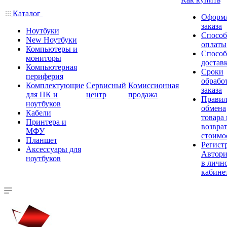
Каталог
Оформ
заказа
Ноутбуки
Спосо
New Ноутбуки
оплаты
Компьютеры и
Спосо
мониторы
достав
Компьютерная
Сроки
периферия
обрабо
Комплектующие
Сервисный
Комиссионная
заказа
для ПК и
центр
продажа
Правил
ноутбуков
обмена
Кабели
товара
Принтера и
возврат
МФУ
стоимо
Планшет
Регист
Аксессуары для
Автори
ноутбуков
в личн
кабине