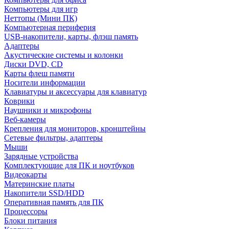
Компьютеры для игр
Неттопы (Мини ПК)
Компьютерная периферия
USB-накопители, карты, флэш память
Адаптеры
Акустические системы и колонки
Диски DVD, CD
Карты флеш памяти
Носители информации
Клавиатуры и аксессуары для клавиатур
Коврики
Наушники и микрофоны
Веб-камеры
Крепления для мониторов, кронштейны
Сетевые фильтры, адаптеры
Мыши
Зарядные устройства
Комплектующие для ПК и ноутбуков
Видеокарты
Материнские платы
Накопители SSD/HDD
Оперативная память для ПК
Процессоры
Блоки питания