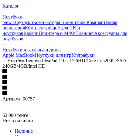
—
Каталог
—
Ноутбуки
New Ноутбуки
Компьютеры и мониторы
Компьютерная
периферия
Комплектующие для ПК и
ноутбуков
Кабели
Принтера и МФУ
Планшет
Аксессуары для
ноутбуков
—
Ноутбуки для офиса и дома
Apple MacBook
Ноутбуки для игр
Ультрабуки
—
Ноутбук Lenovo IdeaPad 110 - 15.6HD/Core i5-5200U/SSD
240GB/4GB/Intel HD
Артикул:
00757
62 000
тенге
Нет в наличии
Наличие