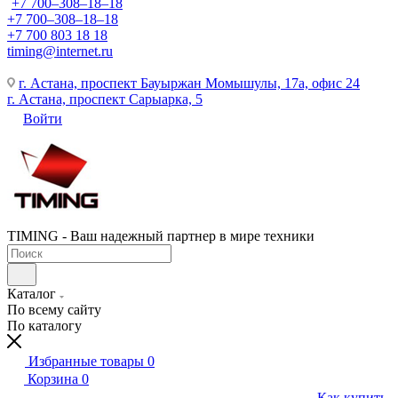
+7 700‒308‒18‒18
+7 700‒308‒18‒18
+7 700 803 18 18
timing@internet.ru
г. Астана, проспект Бауыржан Момышулы, 17а, офис 24
г. Астана, проспект Сарыарка, 5
Войти
TIMING - Ваш надежный партнер в мире техники
Каталог
По всему сайту
По каталогу
Избранные товары
0
Корзина
0
Как купить