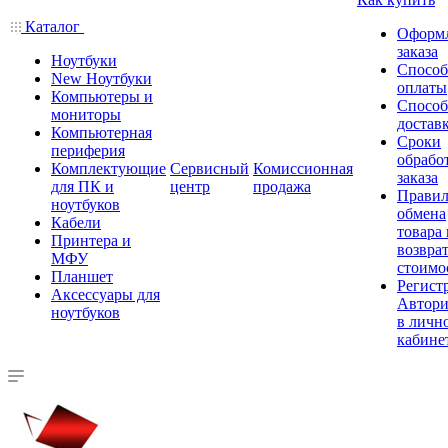
Каталог
Оформ
заказа
Ноутбуки
Спосо
New Ноутбуки
оплаты
Компьютеры и
Спосо
мониторы
достав
Компьютерная
Сроки
периферия
обрабо
Комплектующие
Сервисный
Комиссионная
заказа
для ПК и
центр
продажа
Правил
ноутбуков
обмена
Кабели
товара
Принтера и
возврат
МФУ
стоимо
Планшет
Регист
Аксессуары для
Автори
ноутбуков
в личн
кабине