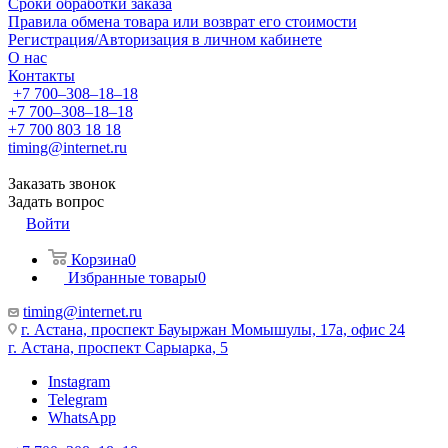
Сроки обработки заказа
Правила обмена товара или возврат его стоимости
Регистрация/Авторизация в личном кабинете
О нас
Контакты
+7 700‒308‒18‒18
+7 700‒308‒18‒18
+7 700 803 18 18
timing@internet.ru
Заказать звонок
Задать вопрос
Войти
Корзина
0
Избранные товары
0
timing@internet.ru
г. Астана, проспект Бауыржан Момышулы, 17а, офис 24
г. Астана, проспект Сарыарка, 5
Instagram
Telegram
WhatsApp