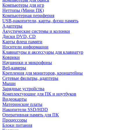
Компьютеры для игр
Неттопы (Мини ПК)
Компьютерная периферия
USB-накопители, карты, флэш память
Адаптеры
Акустические системы и колонки
Диски DVD, CD
Карты флеш памяти
Носители информации
Клавиатуры и аксессуары для клавиатур
Коврики
Наушники и микрофоны
Веб-камеры
Крепления для мониторов, кронштейны
Сетевые фильтры, адаптеры
Мыши
Зарядные устройства
Комплектующие для ПК и ноутбуков
Видеокарты
Материнские платы
Накопители SSD/HDD
Оперативная память для ПК
Процессоры
Блоки питания