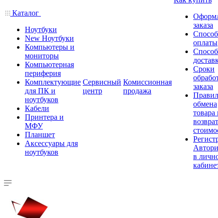
Каталог
Оформ
заказа
Ноутбуки
Спосо
New Ноутбуки
оплаты
Компьютеры и
Спосо
мониторы
достав
Компьютерная
Сроки
периферия
обрабо
Комплектующие
Сервисный
Комиссионная
заказа
для ПК и
центр
продажа
Правил
ноутбуков
обмена
Кабели
товара
Принтера и
возврат
МФУ
стоимо
Планшет
Регист
Аксессуары для
Автори
ноутбуков
в личн
кабине