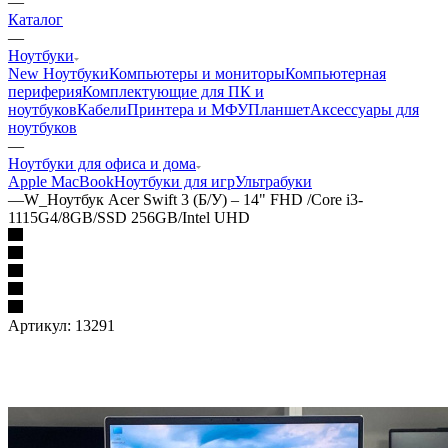
—
Каталог
—
Ноутбуки
New Ноутбуки
Компьютеры и мониторы
Компьютерная
периферия
Комплектующие для ПК и
ноутбуков
Кабели
Принтера и МФУ
Планшет
Аксессуары для
ноутбуков
—
Ноутбуки для офиса и дома
Apple MacBook
Ноутбуки для игр
Ультрабуки
—
W_Ноутбук Acer Swift 3 (Б/У) – 14" FHD /Core i3-
1115G4/8GB/SSD 256GB/Intel UHD
Артикул:
13291