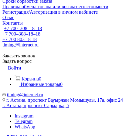
Сроки обработки заказа
Правила обмена товара или возврат его стоимости
Регистрация/Авторизация в личном кабинете
О нас
Контакты
+7 700‒308‒18‒18
+7 700‒308‒18‒18
+7 700 803 18 18
timing@internet.ru
Заказать звонок
Задать вопрос
Войти
Корзина
0
Избранные товары
0
timing@internet.ru
г. Астана, проспект Бауыржан Момышулы, 17а, офис 24
г. Астана, проспект Сарыарка, 5
Instagram
Telegram
WhatsApp