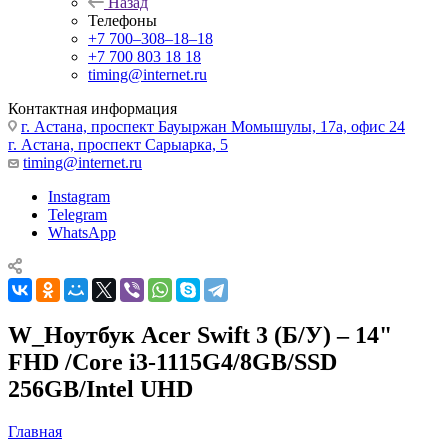
Назад
Телефоны
+7 700‒308‒18‒18
+7 700 803 18 18
timing@internet.ru
Контактная информация
г. Астана, проспект Бауыржан Момышулы, 17а, офис 24
г. Астана, проспект Сарыарка, 5
timing@internet.ru
Instagram
Telegram
WhatsApp
W_Ноутбук Acer Swift 3 (Б/У) – 14"
FHD /Core i3-1115G4/8GB/SSD
256GB/Intel UHD
Главная