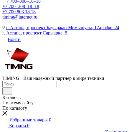
+7 700‒308‒18‒18
+7 700‒308‒18‒18
+7 700 803 18 18
timing@internet.ru
г. Астана, проспект Бауыржан Момышулы, 17а, офис 24
г. Астана, проспект Сарыарка, 5
Войти
TIMING - Ваш надежный партнер в мире техники
Каталог
По всему сайту
По каталогу
Избранные товары
0
Корзина
0
Как купить