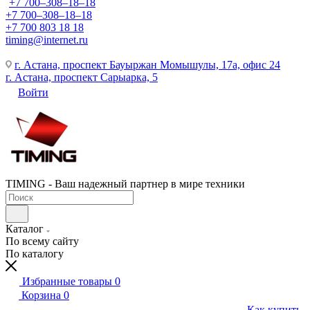
+7 700‒308‒18‒18
+7 700‒308‒18‒18
+7 700 803 18 18
timing@internet.ru
г. Астана, проспект Бауыржан Момышулы, 17а, офис 24
г. Астана, проспект Сарыарка, 5
Войти
TIMING - Ваш надежный партнер в мире техники
Каталог
По всему сайту
По каталогу
Избранные товары
0
Корзина
0
Как купить