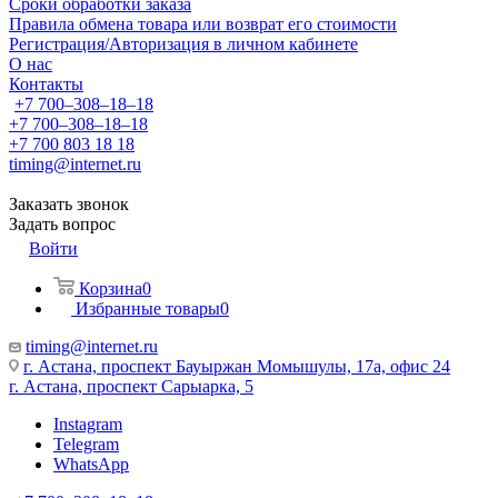
Сроки обработки заказа
Правила обмена товара или возврат его стоимости
Регистрация/Авторизация в личном кабинете
О нас
Контакты
+7 700‒308‒18‒18
+7 700‒308‒18‒18
+7 700 803 18 18
timing@internet.ru
Заказать звонок
Задать вопрос
Войти
Корзина
0
Избранные товары
0
timing@internet.ru
г. Астана, проспект Бауыржан Момышулы, 17а, офис 24
г. Астана, проспект Сарыарка, 5
Instagram
Telegram
WhatsApp