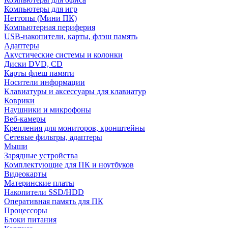
Компьютеры для игр
Неттопы (Мини ПК)
Компьютерная периферия
USB-накопители, карты, флэш память
Адаптеры
Акустические системы и колонки
Диски DVD, CD
Карты флеш памяти
Носители информации
Клавиатуры и аксессуары для клавиатур
Коврики
Наушники и микрофоны
Веб-камеры
Крепления для мониторов, кронштейны
Сетевые фильтры, адаптеры
Мыши
Зарядные устройства
Комплектующие для ПК и ноутбуков
Видеокарты
Материнские платы
Накопители SSD/HDD
Оперативная память для ПК
Процессоры
Блоки питания