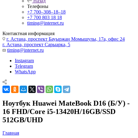
Назад
Телефоны
+7 700‒308‒18‒18
+7 700 803 18 18
timing@internet.ru
Контактная информация
г. Астана, проспект Бауыржан Момышулы, 17а, офис 24
г. Астана, проспект Сарыарка, 5
timing@internet.ru
Instagram
Telegram
WhatsApp
Ноутбук Huawei MateBook D16 (Б/У) -
16 FHD/Core i5-13420H/16GB/SSD
512GB/UHD
Главная