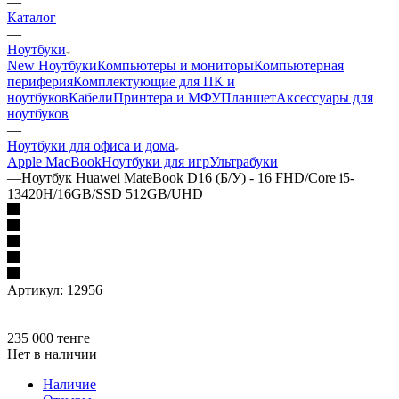
—
Каталог
—
Ноутбуки
New Ноутбуки
Компьютеры и мониторы
Компьютерная
периферия
Комплектующие для ПК и
ноутбуков
Кабели
Принтера и МФУ
Планшет
Аксессуары для
ноутбуков
—
Ноутбуки для офиса и дома
Apple MacBook
Ноутбуки для игр
Ультрабуки
—
Ноутбук Huawei MateBook D16 (Б/У) - 16 FHD/Core i5-
13420H/16GB/SSD 512GB/UHD
Артикул:
12956
235 000
тенге
Нет в наличии
Наличие