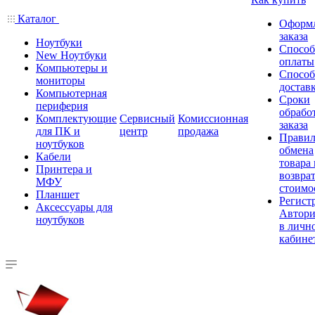
Каталог
Оформ
заказа
Ноутбуки
Спосо
New Ноутбуки
оплаты
Компьютеры и
Спосо
мониторы
достав
Компьютерная
Сроки
периферия
обрабо
Комплектующие
Сервисный
Комиссионная
заказа
для ПК и
центр
продажа
Правил
ноутбуков
обмена
Кабели
товара
Принтера и
возврат
МФУ
стоимо
Планшет
Регист
Аксессуары для
Автори
ноутбуков
в личн
кабине