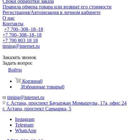
Сроки обработки заказа
Правила обмена товара или возврат его стоимости
Регистрация/Авторизация в личном кабинете
О нас
Контакты
+7 700‒308‒18‒18
+7 700‒308‒18‒18
+7 700 803 18 18
timing@internet.ru
Заказать звонок
Задать вопрос
Войти
Корзина
0
Избранные товары
0
timing@internet.ru
г. Астана, проспект Бауыржан Момышулы, 17а, офис 24
г. Астана, проспект Сарыарка, 5
Instagram
Telegram
WhatsApp