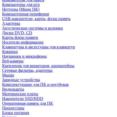
Компьютеры для игр
Неттопы (Мини ПК)
Компьютерная периферия
USB-накопители, карты, флэш память
Адаптеры
Акустические системы и колонки
Диски DVD, CD
Карты флеш памяти
Носители информации
Клавиатуры и аксессуары для клавиатур
Коврики
Наушники и микрофоны
Веб-камеры
Крепления для мониторов, кронштейны
Сетевые фильтры, адаптеры
Мыши
Зарядные устройства
Комплектующие для ПК и ноутбуков
Видеокарты
Материнские платы
Накопители SSD/HDD
Оперативная память для ПК
Процессоры
Блоки питания