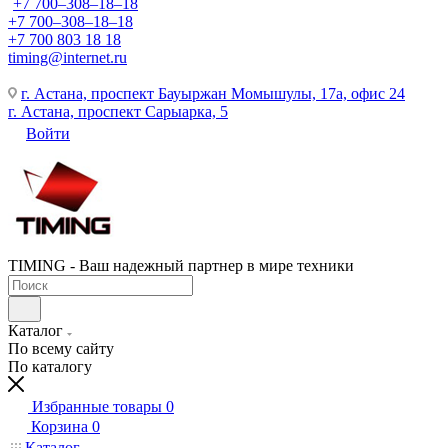
+7 700‒308‒18‒18
+7 700‒308‒18‒18
+7 700 803 18 18
timing@internet.ru
г. Астана, проспект Бауыржан Момышулы, 17а, офис 24
г. Астана, проспект Сарыарка, 5
Войти
TIMING - Ваш надежный партнер в мире техники
Каталог
По всему сайту
По каталогу
Избранные товары
0
Корзина
0
Каталог