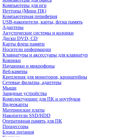
Компьютеры для игр
Неттопы (Мини ПК)
Компьютерная периферия
USB-накопители, карты, флэш память
Адаптеры
Акустические системы и колонки
Диски DVD, CD
Карты флеш памяти
Носители информации
Клавиатуры и аксессуары для клавиатур
Коврики
Наушники и микрофоны
Веб-камеры
Крепления для мониторов, кронштейны
Сетевые фильтры, адаптеры
Мыши
Зарядные устройства
Комплектующие для ПК и ноутбуков
Видеокарты
Материнские платы
Накопители SSD/HDD
Оперативная память для ПК
Процессоры
Блоки питания