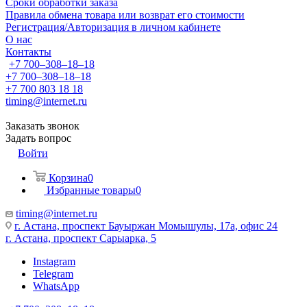
Сроки обработки заказа
Правила обмена товара или возврат его стоимости
Регистрация/Авторизация в личном кабинете
О нас
Контакты
+7 700‒308‒18‒18
+7 700‒308‒18‒18
+7 700 803 18 18
timing@internet.ru
Заказать звонок
Задать вопрос
Войти
Корзина
0
Избранные товары
0
timing@internet.ru
г. Астана, проспект Бауыржан Момышулы, 17а, офис 24
г. Астана, проспект Сарыарка, 5
Instagram
Telegram
WhatsApp