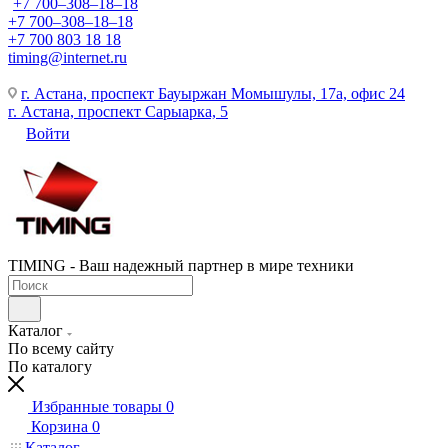
+7 700‒308‒18‒18
+7 700‒308‒18‒18
+7 700 803 18 18
timing@internet.ru
г. Астана, проспект Бауыржан Момышулы, 17а, офис 24
г. Астана, проспект Сарыарка, 5
Войти
TIMING - Ваш надежный партнер в мире техники
Каталог
По всему сайту
По каталогу
Избранные товары
0
Корзина
0
Каталог