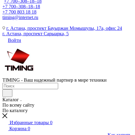
+7 700‒308‒18‒18
+7 700‒308‒18‒18
+7 700 803 18 18
timing@internet.ru
г. Астана, проспект Бауыржан Момышулы, 17а, офис 24
г. Астана, проспект Сарыарка, 5
Войти
TIMING - Ваш надежный партнер в мире техники
Каталог
По всему сайту
По каталогу
Избранные товары
0
Корзина
0
Как купить