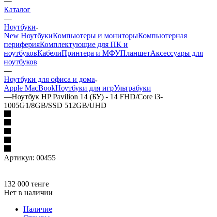
—
Каталог
—
Ноутбуки
New Ноутбуки
Компьютеры и мониторы
Компьютерная
периферия
Комплектующие для ПК и
ноутбуков
Кабели
Принтера и МФУ
Планшет
Аксессуары для
ноутбуков
—
Ноутбуки для офиса и дома
Apple MacBook
Ноутбуки для игр
Ультрабуки
—
Ноутбук HP Pavilion 14 (БУ) - 14 FHD/Core i3-
1005G1/8GB/SSD 512GB/UHD
Артикул:
00455
132 000
тенге
Нет в наличии
Наличие