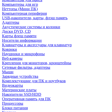
Компьютеры для игр
Неттопы (Мини ПК)
Компьютерная периферия
USB-накопители, карты, флэш память
Адаптеры
Акустические системы и колонки
Диски DVD, CD
Карты флеш памяти
Носители информации
Клавиатуры и аксессуары для клавиатур
Коврики
Наушники и микрофоны
Веб-камеры
Крепления для мониторов, кронштейны
Сетевые фильтры, адаптеры
Мыши
Зарядные устройства
Комплектующие для ПК и ноутбуков
Видеокарты
Материнские платы
Накопители SSD/HDD
Оперативная память для ПК
Процессоры
Блоки питания