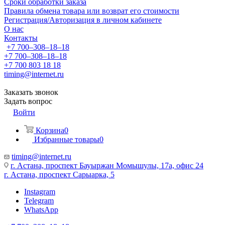
Сроки обработки заказа
Правила обмена товара или возврат его стоимости
Регистрация/Авторизация в личном кабинете
О нас
Контакты
+7 700‒308‒18‒18
+7 700‒308‒18‒18
+7 700 803 18 18
timing@internet.ru
Заказать звонок
Задать вопрос
Войти
Корзина
0
Избранные товары
0
timing@internet.ru
г. Астана, проспект Бауыржан Момышулы, 17а, офис 24
г. Астана, проспект Сарыарка, 5
Instagram
Telegram
WhatsApp