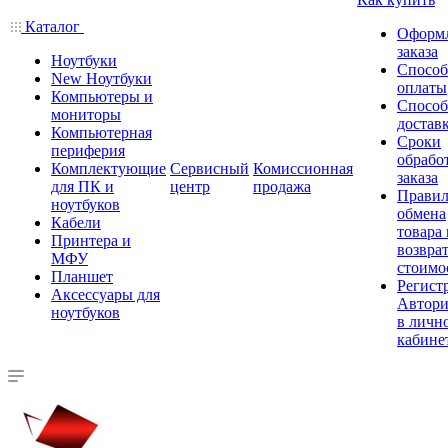
Каталог
Оформ
заказа
Ноутбуки
Спосо
New Ноутбуки
оплаты
Компьютеры и
Спосо
мониторы
достав
Компьютерная
Сроки
периферия
обрабо
Комплектующие
Сервисный
Комиссионная
заказа
для ПК и
центр
продажа
Правил
ноутбуков
обмена
Кабели
товара
Принтера и
возврат
МФУ
стоимо
Планшет
Регист
Аксессуары для
Автори
ноутбуков
в личн
кабине