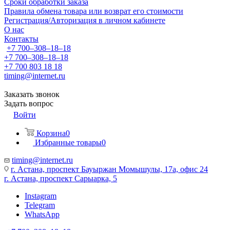
Сроки обработки заказа
Правила обмена товара или возврат его стоимости
Регистрация/Авторизация в личном кабинете
О нас
Контакты
+7 700‒308‒18‒18
+7 700‒308‒18‒18
+7 700 803 18 18
timing@internet.ru
Заказать звонок
Задать вопрос
Войти
Корзина
0
Избранные товары
0
timing@internet.ru
г. Астана, проспект Бауыржан Момышулы, 17а, офис 24
г. Астана, проспект Сарыарка, 5
Instagram
Telegram
WhatsApp