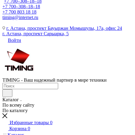
+7 700‒308‒18‒18
+7 700‒308‒18‒18
+7 700 803 18 18
timing@internet.ru
г. Астана, проспект Бауыржан Момышулы, 17а, офис 24
г. Астана, проспект Сарыарка, 5
Войти
TIMING - Ваш надежный партнер в мире техники
Каталог
По всему сайту
По каталогу
Избранные товары
0
Корзина
0
Каталог