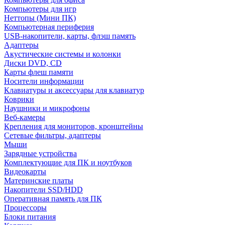
Компьютеры для игр
Неттопы (Мини ПК)
Компьютерная периферия
USB-накопители, карты, флэш память
Адаптеры
Акустические системы и колонки
Диски DVD, CD
Карты флеш памяти
Носители информации
Клавиатуры и аксессуары для клавиатур
Коврики
Наушники и микрофоны
Веб-камеры
Крепления для мониторов, кронштейны
Сетевые фильтры, адаптеры
Мыши
Зарядные устройства
Комплектующие для ПК и ноутбуков
Видеокарты
Материнские платы
Накопители SSD/HDD
Оперативная память для ПК
Процессоры
Блоки питания