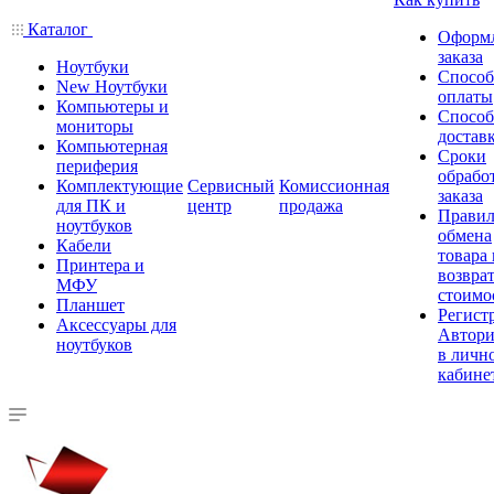
Каталог
Оформ
заказа
Ноутбуки
Спосо
New Ноутбуки
оплаты
Компьютеры и
Спосо
мониторы
достав
Компьютерная
Сроки
периферия
обрабо
Комплектующие
Сервисный
Комиссионная
заказа
для ПК и
центр
продажа
Правил
ноутбуков
обмена
Кабели
товара
Принтера и
возврат
МФУ
стоимо
Планшет
Регист
Аксессуары для
Автори
ноутбуков
в личн
кабине