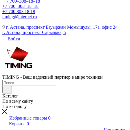
+7 700‒308‒18‒18
+7 700‒308‒18‒18
+7 700 803 18 18
timing@internet.ru
г. Астана, проспект Бауыржан Момышулы, 17а, офис 24
г. Астана, проспект Сарыарка, 5
Войти
TIMING - Ваш надежный партнер в мире техники
Каталог
По всему сайту
По каталогу
Избранные товары
0
Корзина
0
Как купить