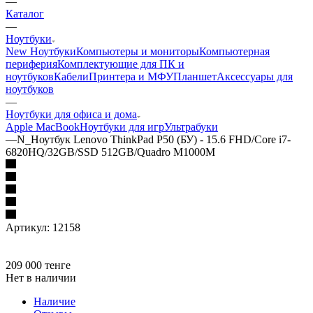
—
Каталог
—
Ноутбуки
New Ноутбуки
Компьютеры и мониторы
Компьютерная
периферия
Комплектующие для ПК и
ноутбуков
Кабели
Принтера и МФУ
Планшет
Аксессуары для
ноутбуков
—
Ноутбуки для офиса и дома
Apple MacBook
Ноутбуки для игр
Ультрабуки
—
N_Ноутбук Lenovo ThinkPad P50 (БУ) - 15.6 FHD/Core i7-
6820HQ/32GB/SSD 512GB/Quadro M1000M
Артикул:
12158
209 000
тенге
Нет в наличии
Наличие