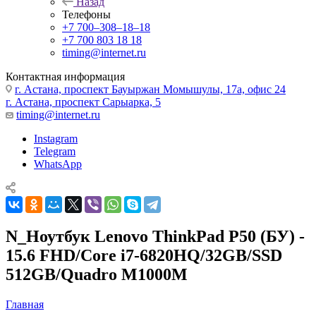
Назад
Телефоны
+7 700‒308‒18‒18
+7 700 803 18 18
timing@internet.ru
Контактная информация
г. Астана, проспект Бауыржан Момышулы, 17а, офис 24
г. Астана, проспект Сарыарка, 5
timing@internet.ru
Instagram
Telegram
WhatsApp
N_Ноутбук Lenovo ThinkPad P50 (БУ) -
15.6 FHD/Core i7-6820HQ/32GB/SSD
512GB/Quadro M1000M
Главная