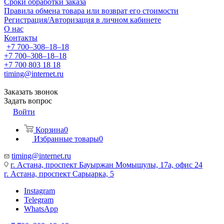
Сроки обработки заказа
Правила обмена товара или возврат его стоимости
Регистрация/Авторизация в личном кабинете
О нас
Контакты
+7 700‒308‒18‒18
+7 700‒308‒18‒18
+7 700 803 18 18
timing@internet.ru
Заказать звонок
Задать вопрос
Войти
Корзина
0
Избранные товары
0
timing@internet.ru
г. Астана, проспект Бауыржан Момышулы, 17а, офис 24
г. Астана, проспект Сарыарка, 5
Instagram
Telegram
WhatsApp