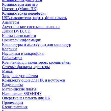
Компьютеры для игр
Неттопы (Мини ПК)
Компьютерная периферия
USB-накопители, карты, флэш память
Адаптеры
Акустические системы и колонки
Диски DVD, CD
Карты флеш памяти
Носители информации
Клавиатуры и аксессуары для клавиатур
Коврики
Наушники и микрофоны
Веб-камеры
Крепления для мониторов, кронштейны
Сетевые фильтры, адаптеры
Мыши
Зарядные устройства
Комплектующие для ПК и ноутбуков
Видеокарты
Материнские платы
Накопители SSD/HDD
Оперативная память для ПК
Процессоры
Блоки питания