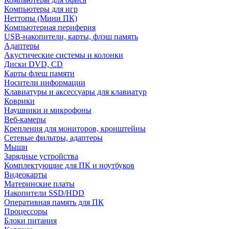
Компьютеры для игр
Неттопы (Мини ПК)
Компьютерная периферия
USB-накопители, карты, флэш память
Адаптеры
Акустические системы и колонки
Диски DVD, CD
Карты флеш памяти
Носители информации
Клавиатуры и аксессуары для клавиатур
Коврики
Наушники и микрофоны
Веб-камеры
Крепления для мониторов, кронштейны
Сетевые фильтры, адаптеры
Мыши
Зарядные устройства
Комплектующие для ПК и ноутбуков
Видеокарты
Материнские платы
Накопители SSD/HDD
Оперативная память для ПК
Процессоры
Блоки питания