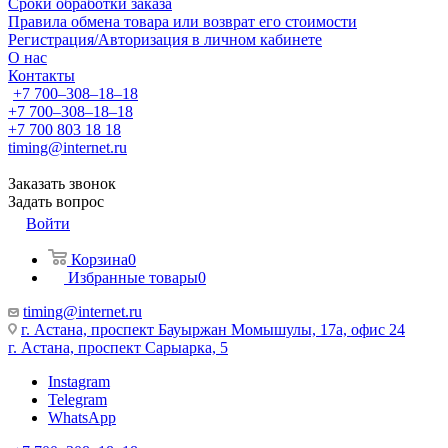
Сроки обработки заказа
Правила обмена товара или возврат его стоимости
Регистрация/Авторизация в личном кабинете
О нас
Контакты
+7 700‒308‒18‒18
+7 700‒308‒18‒18
+7 700 803 18 18
timing@internet.ru
Заказать звонок
Задать вопрос
Войти
Корзина
0
Избранные товары
0
timing@internet.ru
г. Астана, проспект Бауыржан Момышулы, 17а, офис 24
г. Астана, проспект Сарыарка, 5
Instagram
Telegram
WhatsApp