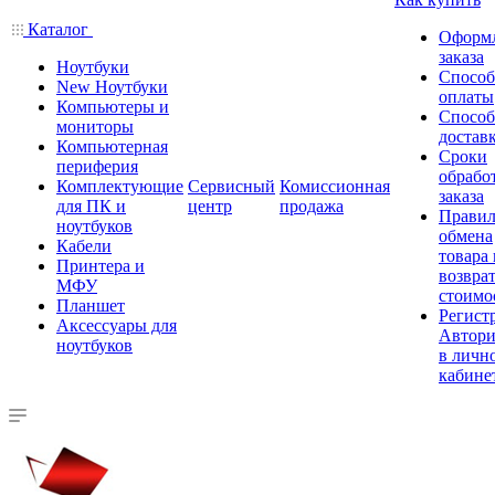
Каталог
Оформ
заказа
Ноутбуки
Спосо
New Ноутбуки
оплаты
Компьютеры и
Спосо
мониторы
достав
Компьютерная
Сроки
периферия
обрабо
Комплектующие
Сервисный
Комиссионная
заказа
для ПК и
центр
продажа
Правил
ноутбуков
обмена
Кабели
товара
Принтера и
возврат
МФУ
стоимо
Планшет
Регист
Аксессуары для
Автори
ноутбуков
в личн
кабине