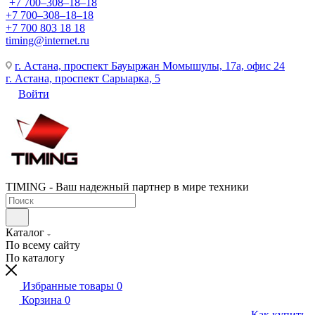
+7 700‒308‒18‒18
+7 700‒308‒18‒18
+7 700 803 18 18
timing@internet.ru
г. Астана, проспект Бауыржан Момышулы, 17а, офис 24
г. Астана, проспект Сарыарка, 5
Войти
TIMING - Ваш надежный партнер в мире техники
Каталог
По всему сайту
По каталогу
Избранные товары
0
Корзина
0
Как купить