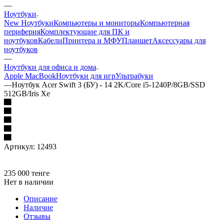
—
Ноутбуки
New Ноутбуки
Компьютеры и мониторы
Компьютерная
периферия
Комплектующие для ПК и
ноутбуков
Кабели
Принтера и МФУ
Планшет
Аксессуары для
ноутбуков
—
Ноутбуки для офиса и дома
Apple MacBook
Ноутбуки для игр
Ультрабуки
—
Ноутбук Acer Swift 3 (БУ) - 14 2K/Core i5-1240P/8GB/SSD
512GB/Iris Xe
Артикул:
12493
235 000
тенге
Нет в наличии
Описание
Наличие
Отзывы