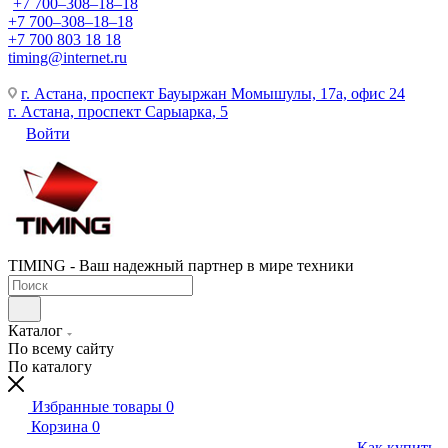
+7 700‒308‒18‒18
+7 700‒308‒18‒18
+7 700 803 18 18
timing@internet.ru
г. Астана, проспект Бауыржан Момышулы, 17а, офис 24
г. Астана, проспект Сарыарка, 5
Войти
TIMING - Ваш надежный партнер в мире техники
Каталог
По всему сайту
По каталогу
Избранные товары
0
Корзина
0
Как купить