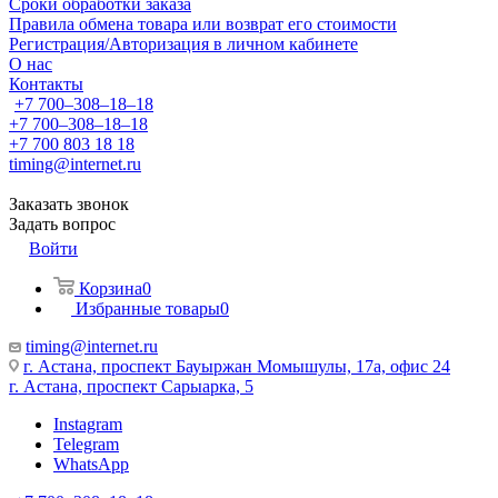
Сроки обработки заказа
Правила обмена товара или возврат его стоимости
Регистрация/Авторизация в личном кабинете
О нас
Контакты
+7 700‒308‒18‒18
+7 700‒308‒18‒18
+7 700 803 18 18
timing@internet.ru
Заказать звонок
Задать вопрос
Войти
Корзина
0
Избранные товары
0
timing@internet.ru
г. Астана, проспект Бауыржан Момышулы, 17а, офис 24
г. Астана, проспект Сарыарка, 5
Instagram
Telegram
WhatsApp