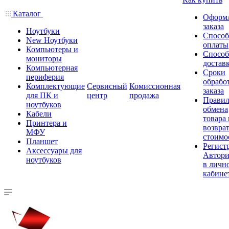
Каталог
Оформ
заказа
Ноутбуки
Спосо
New Ноутбуки
оплаты
Компьютеры и
Спосо
мониторы
достав
Компьютерная
Сроки
периферия
обрабо
Комплектующие
Сервисный
Комиссионная
заказа
для ПК и
центр
продажа
Правил
ноутбуков
обмена
Кабели
товара
Принтера и
возврат
МФУ
стоимо
Планшет
Регист
Аксессуары для
Автори
ноутбуков
в личн
кабине