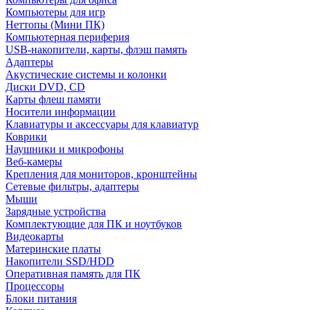
Компьютеры для игр
Неттопы (Мини ПК)
Компьютерная периферия
USB-накопители, карты, флэш память
Адаптеры
Акустические системы и колонки
Диски DVD, CD
Карты флеш памяти
Носители информации
Клавиатуры и аксессуары для клавиатур
Коврики
Наушники и микрофоны
Веб-камеры
Крепления для мониторов, кронштейны
Сетевые фильтры, адаптеры
Мыши
Зарядные устройства
Комплектующие для ПК и ноутбуков
Видеокарты
Материнские платы
Накопители SSD/HDD
Оперативная память для ПК
Процессоры
Блоки питания