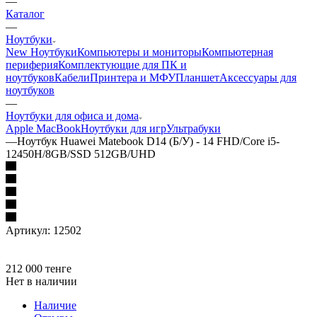
—
Каталог
—
Ноутбуки
New Ноутбуки
Компьютеры и мониторы
Компьютерная
периферия
Комплектующие для ПК и
ноутбуков
Кабели
Принтера и МФУ
Планшет
Аксессуары для
ноутбуков
—
Ноутбуки для офиса и дома
Apple MacBook
Ноутбуки для игр
Ультрабуки
—
Ноутбук Huawei Matebook D14 (Б/У) - 14 FHD/Core i5-
12450H/8GB/SSD 512GB/UHD
Артикул:
12502
212 000
тенге
Нет в наличии
Наличие