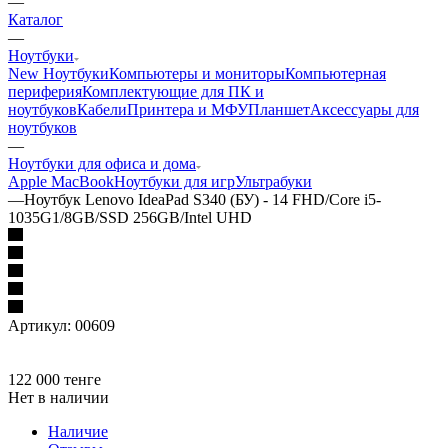
—
Каталог
—
Ноутбуки
New Ноутбуки
Компьютеры и мониторы
Компьютерная
периферия
Комплектующие для ПК и
ноутбуков
Кабели
Принтера и МФУ
Планшет
Аксессуары для
ноутбуков
—
Ноутбуки для офиса и дома
Apple MacBook
Ноутбуки для игр
Ультрабуки
—
Ноутбук Lenovo IdeaPad S340 (БУ) - 14 FHD/Core i5-
1035G1/8GB/SSD 256GB/Intel UHD
Артикул:
00609
122 000
тенге
Нет в наличии
Наличие