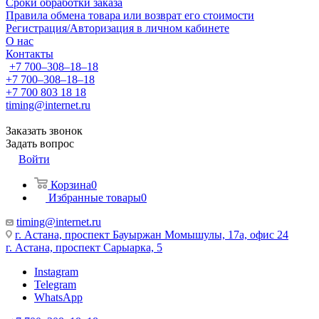
Сроки обработки заказа
Правила обмена товара или возврат его стоимости
Регистрация/Авторизация в личном кабинете
О нас
Контакты
+7 700‒308‒18‒18
+7 700‒308‒18‒18
+7 700 803 18 18
timing@internet.ru
Заказать звонок
Задать вопрос
Войти
Корзина
0
Избранные товары
0
timing@internet.ru
г. Астана, проспект Бауыржан Момышулы, 17а, офис 24
г. Астана, проспект Сарыарка, 5
Instagram
Telegram
WhatsApp