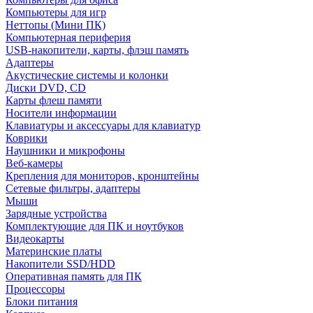
Компьютеры для игр
Неттопы (Мини ПК)
Компьютерная периферия
USB-накопители, карты, флэш память
Адаптеры
Акустические системы и колонки
Диски DVD, CD
Карты флеш памяти
Носители информации
Клавиатуры и аксессуары для клавиатур
Коврики
Наушники и микрофоны
Веб-камеры
Крепления для мониторов, кронштейны
Сетевые фильтры, адаптеры
Мыши
Зарядные устройства
Комплектующие для ПК и ноутбуков
Видеокарты
Материнские платы
Накопители SSD/HDD
Оперативная память для ПК
Процессоры
Блоки питания