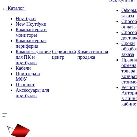
Каталог
Оформ
заказа
Ноутбуки
Спосо
New Ноутбуки
оплаты
Компьютеры и
Спосо
мониторы
достав
Компьютерная
Сроки
периферия
обрабо
Комплектующие
Сервисный
Комиссионная
заказа
для ПК и
центр
продажа
Правил
ноутбуков
обмена
Кабели
товара
Принтера и
возврат
МФУ
стоимо
Планшет
Регист
Аксессуары для
Автори
ноутбуков
в личн
кабине