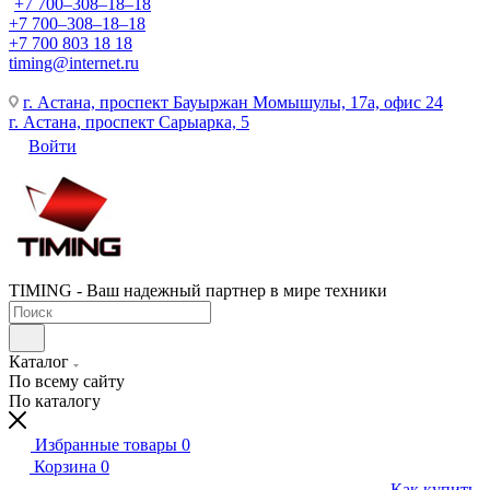
+7 700‒308‒18‒18
+7 700‒308‒18‒18
+7 700 803 18 18
timing@internet.ru
г. Астана, проспект Бауыржан Момышулы, 17а, офис 24
г. Астана, проспект Сарыарка, 5
Войти
TIMING - Ваш надежный партнер в мире техники
Каталог
По всему сайту
По каталогу
Избранные товары
0
Корзина
0
Как купить