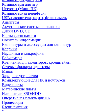
Компьютеры для игр
Неттопы (Мини ПК)
Компьютерная периферия
USB-накопители, карты, флэш память
Адаптеры
Акустические системы и колонки
Диски DVD, CD
Карты флеш памяти
Носители информации
Клавиатуры и аксессуары для клавиатур
Коврики
Наушники и микрофоны
Веб-камеры
Крепления для мониторов, кронштейны
Сетевые фильтры, адаптеры
Мыши
Зарядные устройства
Комплектующие для ПК и ноутбуков
Видеокарты
Материнские платы
Накопители SSD/HDD
Оперативная память для ПК
Процессоры
Блоки питания