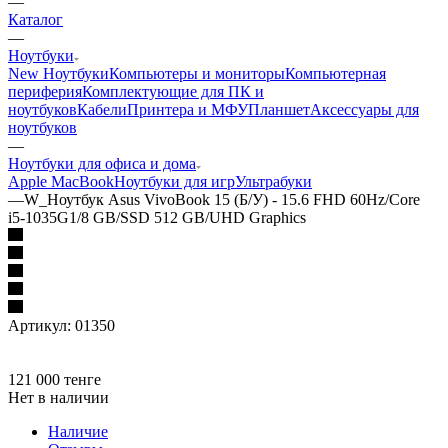
—
Каталог
—
Ноутбуки
New Ноутбуки
Компьютеры и мониторы
Компьютерная
периферия
Комплектующие для ПК и
ноутбуков
Кабели
Принтера и МФУ
Планшет
Аксессуары для
ноутбуков
—
Ноутбуки для офиса и дома
Apple MacBook
Ноутбуки для игр
Ультрабуки
—
W_Ноутбук Asus VivoBook 15 (Б/У) - 15.6 FHD 60Hz/Core
i5-1035G1/8 GB/SSD 512 GB/UHD Graphics
Артикул:
01350
121 000
тенге
Нет в наличии
Наличие