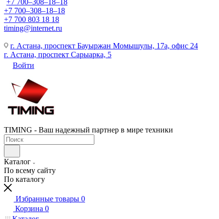
+7 700‒308‒18‒18
+7 700‒308‒18‒18
+7 700 803 18 18
timing@internet.ru
г. Астана, проспект Бауыржан Момышулы, 17а, офис 24
г. Астана, проспект Сарыарка, 5
Войти
TIMING - Ваш надежный партнер в мире техники
Каталог
По всему сайту
По каталогу
Избранные товары
0
Корзина
0
Каталог