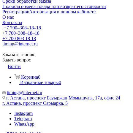
Сроки обработки заказа
Правила обмена товара или возврат его стоимости
Регистрация/Авторизация в личном кабинете
О нас
Контакты
+7 700‒308‒18‒18
+7 700‒308‒18‒18
+7 700 803 18 18
timing@internet.ru
Заказать звонок
Задать вопрос
Войти
Корзина
0
Избранные товары
0
timing@internet.ru
г. Астана, проспект Бауыржан Момышулы, 17а, офис 24
г. Астана, проспект Сарыарка, 5
Instagram
Telegram
WhatsApp