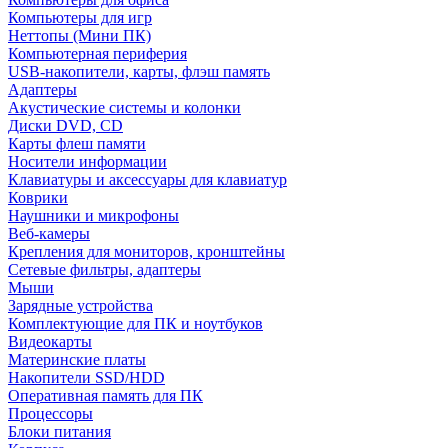
Компьютеры для игр
Неттопы (Мини ПК)
Компьютерная периферия
USB-накопители, карты, флэш память
Адаптеры
Акустические системы и колонки
Диски DVD, CD
Карты флеш памяти
Носители информации
Клавиатуры и аксессуары для клавиатур
Коврики
Наушники и микрофоны
Веб-камеры
Крепления для мониторов, кронштейны
Сетевые фильтры, адаптеры
Мыши
Зарядные устройства
Комплектующие для ПК и ноутбуков
Видеокарты
Материнские платы
Накопители SSD/HDD
Оперативная память для ПК
Процессоры
Блоки питания