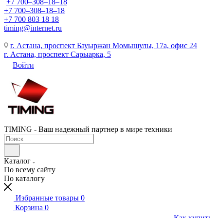
+7 700‒308‒18‒18
+7 700‒308‒18‒18
+7 700 803 18 18
timing@internet.ru
г. Астана, проспект Бауыржан Момышулы, 17а, офис 24
г. Астана, проспект Сарыарка, 5
Войти
TIMING - Ваш надежный партнер в мире техники
Каталог
По всему сайту
По каталогу
Избранные товары
0
Корзина
0
Как купить