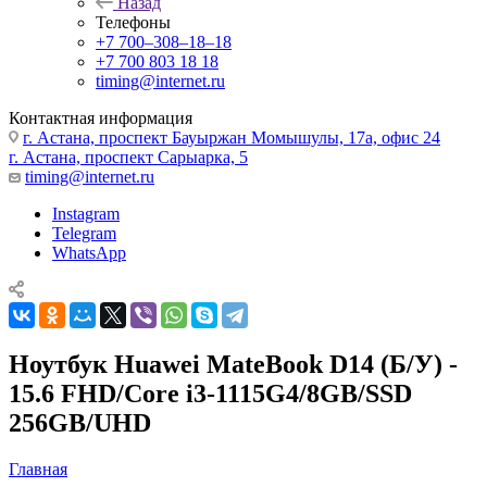
Назад
Телефоны
+7 700‒308‒18‒18
+7 700 803 18 18
timing@internet.ru
Контактная информация
г. Астана, проспект Бауыржан Момышулы, 17а, офис 24
г. Астана, проспект Сарыарка, 5
timing@internet.ru
Instagram
Telegram
WhatsApp
Ноутбук Huawei MateBook D14 (Б/У) -
15.6 FHD/Core i3-1115G4/8GB/SSD
256GB/UHD
Главная