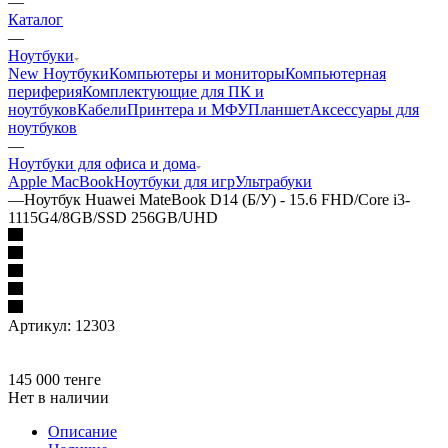
—
Каталог
—
Ноутбуки
New Ноутбуки
Компьютеры и мониторы
Компьютерная
периферия
Комплектующие для ПК и
ноутбуков
Кабели
Принтера и МФУ
Планшет
Аксессуары для
ноутбуков
—
Ноутбуки для офиса и дома
Apple MacBook
Ноутбуки для игр
Ультрабуки
—
Ноутбук Huawei MateBook D14 (Б/У) - 15.6 FHD/Core i3-
1115G4/8GB/SSD 256GB/UHD
Артикул:
12303
145 000
тенге
Нет в наличии
Описание