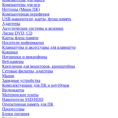
Компьютеры для игр
Неттопы (Мини ПК)
Компьютерная периферия
USB-накопители, карты, флэш память
Адаптеры
Акустические системы и колонки
Диски DVD, CD
Карты флеш памяти
Носители информации
Клавиатуры и аксессуары для клавиатур
Коврики
Наушники и микрофоны
Веб-камеры
Крепления для мониторов, кронштейны
Сетевые фильтры, адаптеры
Мыши
Зарядные устройства
Комплектующие для ПК и ноутбуков
Видеокарты
Материнские платы
Накопители SSD/HDD
Оперативная память для ПК
Процессоры
Блоки питания