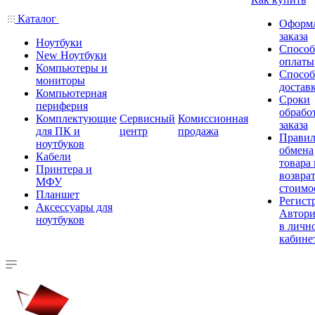
Каталог
Оформ
заказа
Ноутбуки
Спосо
New Ноутбуки
оплаты
Компьютеры и
Спосо
мониторы
достав
Компьютерная
Сроки
периферия
обрабо
Комплектующие
Сервисный
Комиссионная
заказа
для ПК и
центр
продажа
Правил
ноутбуков
обмена
Кабели
товара
Принтера и
возврат
МФУ
стоимо
Планшет
Регист
Аксессуары для
Автори
ноутбуков
в личн
кабине