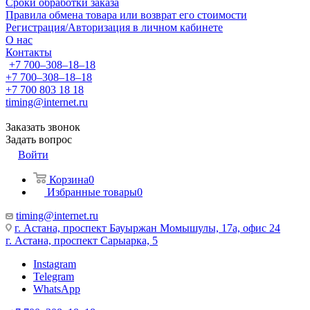
Сроки обработки заказа
Правила обмена товара или возврат его стоимости
Регистрация/Авторизация в личном кабинете
О нас
Контакты
+7 700‒308‒18‒18
+7 700‒308‒18‒18
+7 700 803 18 18
timing@internet.ru
Заказать звонок
Задать вопрос
Войти
Корзина
0
Избранные товары
0
timing@internet.ru
г. Астана, проспект Бауыржан Момышулы, 17а, офис 24
г. Астана, проспект Сарыарка, 5
Instagram
Telegram
WhatsApp