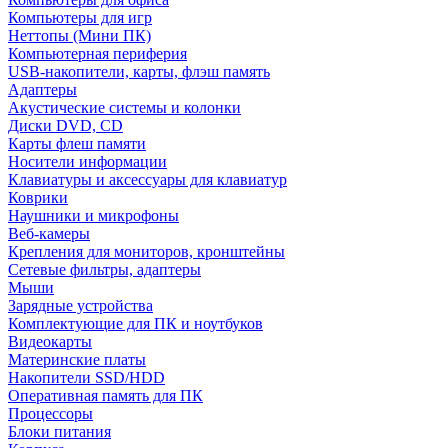
Компьютеры для игр
Неттопы (Мини ПК)
Компьютерная периферия
USB-накопители, карты, флэш память
Адаптеры
Акустические системы и колонки
Диски DVD, CD
Карты флеш памяти
Носители информации
Клавиатуры и аксессуары для клавиатур
Коврики
Наушники и микрофоны
Веб-камеры
Крепления для мониторов, кронштейны
Сетевые фильтры, адаптеры
Мыши
Зарядные устройства
Комплектующие для ПК и ноутбуков
Видеокарты
Материнские платы
Накопители SSD/HDD
Оперативная память для ПК
Процессоры
Блоки питания