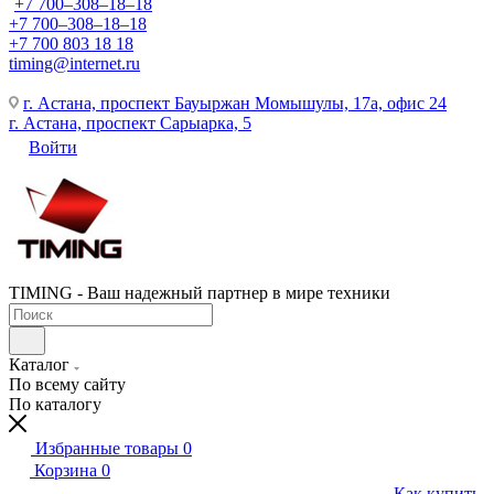
+7 700‒308‒18‒18
+7 700‒308‒18‒18
+7 700 803 18 18
timing@internet.ru
г. Астана, проспект Бауыржан Момышулы, 17а, офис 24
г. Астана, проспект Сарыарка, 5
Войти
TIMING - Ваш надежный партнер в мире техники
Каталог
По всему сайту
По каталогу
Избранные товары
0
Корзина
0
Как купить