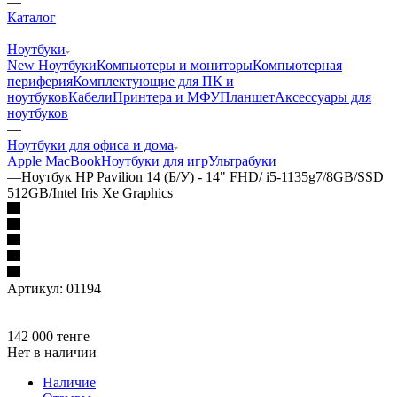
—
Каталог
—
Ноутбуки
New Ноутбуки
Компьютеры и мониторы
Компьютерная
периферия
Комплектующие для ПК и
ноутбуков
Кабели
Принтера и МФУ
Планшет
Аксессуары для
ноутбуков
—
Ноутбуки для офиса и дома
Apple MacBook
Ноутбуки для игр
Ультрабуки
—
Ноутбук HP Pavilion 14 (Б/У) - 14" FHD/ i5-1135g7/8GB/SSD
512GB/Intel Iris Xe Graphics
Артикул:
01194
142 000
тенге
Нет в наличии
Наличие