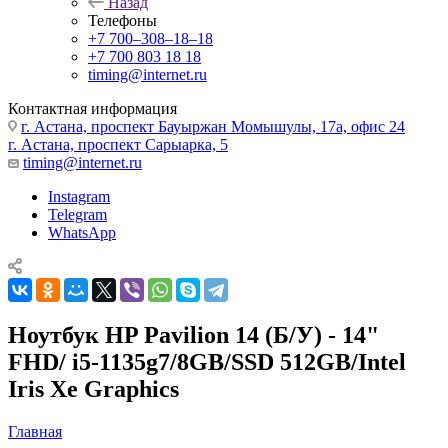
Назад
Телефоны
+7 700‒308‒18‒18
+7 700 803 18 18
timing@internet.ru
Контактная информация
г. Астана, проспект Бауыржан Момышулы, 17а, офис 24
г. Астана, проспект Сарыарка, 5
timing@internet.ru
Instagram
Telegram
WhatsApp
Ноутбук HP Pavilion 14 (Б/У) - 14"
FHD/ i5-1135g7/8GB/SSD 512GB/Intel
Iris Xe Graphics
Главная