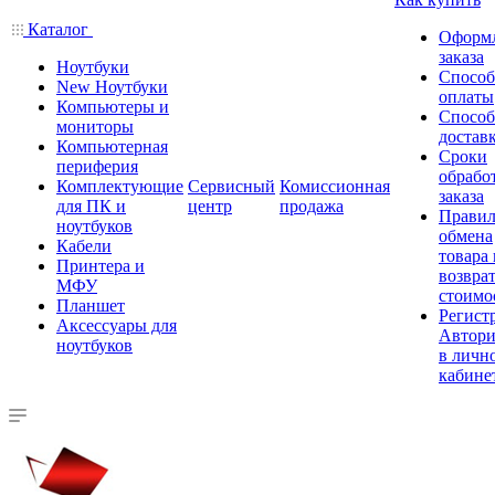
Каталог
Оформ
заказа
Ноутбуки
Спосо
New Ноутбуки
оплаты
Компьютеры и
Спосо
мониторы
достав
Компьютерная
Сроки
периферия
обрабо
Комплектующие
Сервисный
Комиссионная
заказа
для ПК и
центр
продажа
Правил
ноутбуков
обмена
Кабели
товара
Принтера и
возврат
МФУ
стоимо
Планшет
Регист
Аксессуары для
Автори
ноутбуков
в личн
кабине