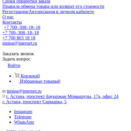
Сроки обработки заказа
Правила обмена товара или возврат его стоимости
Регистрация/Авторизация в личном кабинете
О нас
Контакты
+7 700‒308‒18‒18
+7 700‒308‒18‒18
+7 700 803 18 18
timing@internet.ru
Заказать звонок
Задать вопрос
Войти
Корзина
0
Избранные товары
0
timing@internet.ru
г. Астана, проспект Бауыржан Момышулы, 17а, офис 24
г. Астана, проспект Сарыарка, 5
Instagram
Telegram
WhatsApp