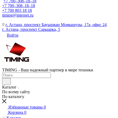
+7 700‒308‒18‒18
+7 700‒308‒18‒18
+7 700 803 18 18
timing@internet.ru
г. Астана, проспект Бауыржан Момышулы, 17а, офис 24
г. Астана, проспект Сарыарка, 5
Войти
TIMING - Ваш надежный партнер в мире техники
Каталог
По всему сайту
По каталогу
Избранные товары
0
Корзина
0
Каталог