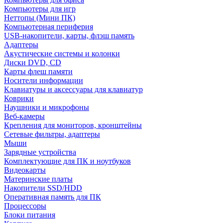
Компьютеры для игр
Неттопы (Мини ПК)
Компьютерная периферия
USB-накопители, карты, флэш память
Адаптеры
Акустические системы и колонки
Диски DVD, CD
Карты флеш памяти
Носители информации
Клавиатуры и аксессуары для клавиатур
Коврики
Наушники и микрофоны
Веб-камеры
Крепления для мониторов, кронштейны
Сетевые фильтры, адаптеры
Мыши
Зарядные устройства
Комплектующие для ПК и ноутбуков
Видеокарты
Материнские платы
Накопители SSD/HDD
Оперативная память для ПК
Процессоры
Блоки питания