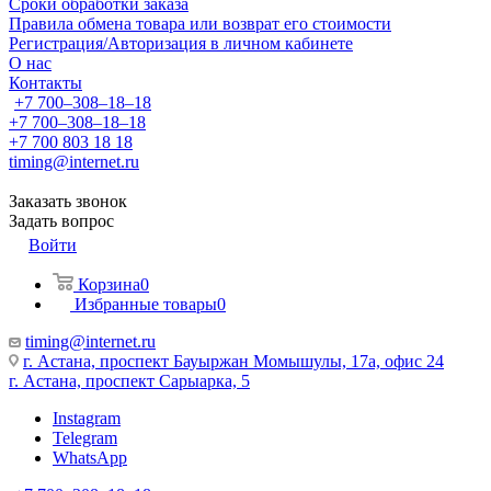
Сроки обработки заказа
Правила обмена товара или возврат его стоимости
Регистрация/Авторизация в личном кабинете
О нас
Контакты
+7 700‒308‒18‒18
+7 700‒308‒18‒18
+7 700 803 18 18
timing@internet.ru
Заказать звонок
Задать вопрос
Войти
Корзина
0
Избранные товары
0
timing@internet.ru
г. Астана, проспект Бауыржан Момышулы, 17а, офис 24
г. Астана, проспект Сарыарка, 5
Instagram
Telegram
WhatsApp