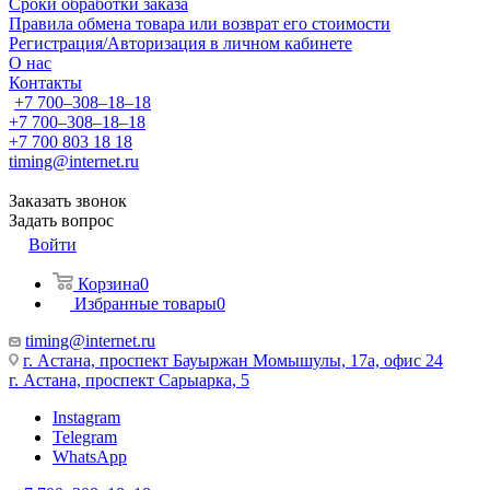
Сроки обработки заказа
Правила обмена товара или возврат его стоимости
Регистрация/Авторизация в личном кабинете
О нас
Контакты
+7 700‒308‒18‒18
+7 700‒308‒18‒18
+7 700 803 18 18
timing@internet.ru
Заказать звонок
Задать вопрос
Войти
Корзина
0
Избранные товары
0
timing@internet.ru
г. Астана, проспект Бауыржан Момышулы, 17а, офис 24
г. Астана, проспект Сарыарка, 5
Instagram
Telegram
WhatsApp