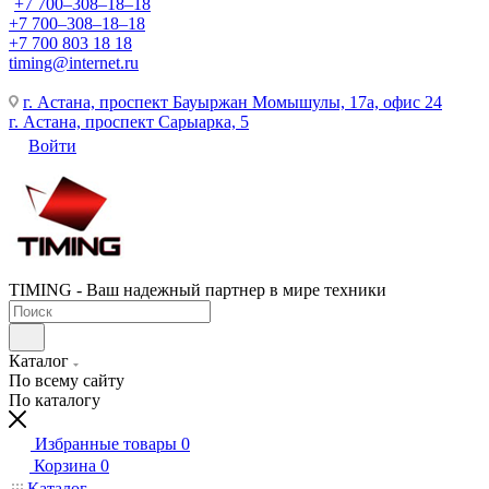
+7 700‒308‒18‒18
+7 700‒308‒18‒18
+7 700 803 18 18
timing@internet.ru
г. Астана, проспект Бауыржан Момышулы, 17а, офис 24
г. Астана, проспект Сарыарка, 5
Войти
TIMING - Ваш надежный партнер в мире техники
Каталог
По всему сайту
По каталогу
Избранные товары
0
Корзина
0
Каталог