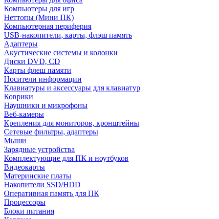
Компьютеры для игр
Неттопы (Мини ПК)
Компьютерная периферия
USB-накопители, карты, флэш память
Адаптеры
Акустические системы и колонки
Диски DVD, CD
Карты флеш памяти
Носители информации
Клавиатуры и аксессуары для клавиатур
Коврики
Наушники и микрофоны
Веб-камеры
Крепления для мониторов, кронштейны
Сетевые фильтры, адаптеры
Мыши
Зарядные устройства
Комплектующие для ПК и ноутбуков
Видеокарты
Материнские платы
Накопители SSD/HDD
Оперативная память для ПК
Процессоры
Блоки питания