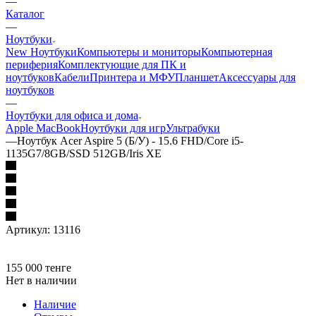
—
Каталог
—
Ноутбуки
New Ноутбуки
Компьютеры и мониторы
Компьютерная
периферия
Комплектующие для ПК и
ноутбуков
Кабели
Принтера и МФУ
Планшет
Аксессуары для
ноутбуков
—
Ноутбуки для офиса и дома
Apple MacBook
Ноутбуки для игр
Ультрабуки
—
Ноутбук Acer Aspire 5 (Б/У) - 15.6 FHD/Core i5-
1135G7/8GB/SSD 512GB/Iris XE
Артикул:
13116
155 000
тенге
Нет в наличии
Наличие