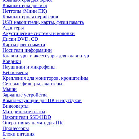
Компьютеры для игр
Неттопы (Мини ПК)
Компьютерная периферия
USB-накопители, карты, флэш память
Адаптеры
Акустические системы и колонки
Диски DVD, CD
Карты флеш памяти
Носители информации
Клавиатуры и аксессуары для клавиатур
Коврики
Наушники и микрофоны
Веб-камеры
Крепления для мониторов, кронштейны
Сетевые фильтры, адаптеры
Мыши
Зарядные устройства
Комплектующие для ПК и ноутбуков
Видеокарты
Материнские платы
Накопители SSD/HDD
Оперативная память для ПК
Процессоры
Блоки питания