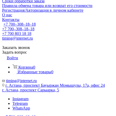
Сроки обработки заказа
Правила обмена товара или возврат его стоимости
Регистрация/Авторизация в личном кабинете
О нас
Контакты
+7 700‒308‒18‒18
+7 700‒308‒18‒18
+7 700 803 18 18
timing@internet.ru
Заказать звонок
Задать вопрос
Войти
Корзина
0
Избранные товары
0
timing@internet.ru
г. Астана, проспект Бауыржан Момышулы, 17а, офис 24
г. Астана, проспект Сарыарка, 5
Instagram
Telegram
WhatsApp