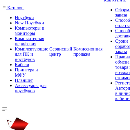
Каталог
Оформ
заказа
Ноутбуки
Спосо
New Ноутбуки
оплаты
Компьютеры и
Спосо
мониторы
достав
Компьютерная
Сроки
периферия
обрабо
Комплектующие
Сервисный
Комиссионная
заказа
для ПК и
центр
продажа
Правил
ноутбуков
обмена
Кабели
товара
Принтера и
возврат
МФУ
стоимо
Планшет
Регист
Аксессуары для
Автори
ноутбуков
в личн
кабине