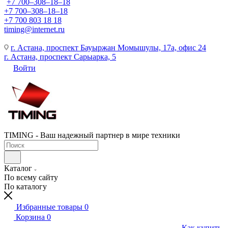
+7 700‒308‒18‒18
+7 700‒308‒18‒18
+7 700 803 18 18
timing@internet.ru
г. Астана, проспект Бауыржан Момышулы, 17а, офис 24
г. Астана, проспект Сарыарка, 5
Войти
TIMING - Ваш надежный партнер в мире техники
Каталог
По всему сайту
По каталогу
Избранные товары
0
Корзина
0
Как купить