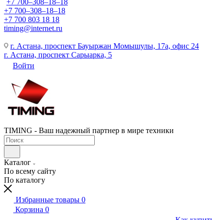
+7 700‒308‒18‒18
+7 700‒308‒18‒18
+7 700 803 18 18
timing@internet.ru
г. Астана, проспект Бауыржан Момышулы, 17а, офис 24
г. Астана, проспект Сарыарка, 5
Войти
TIMING - Ваш надежный партнер в мире техники
Каталог
По всему сайту
По каталогу
Избранные товары
0
Корзина
0
Как купить