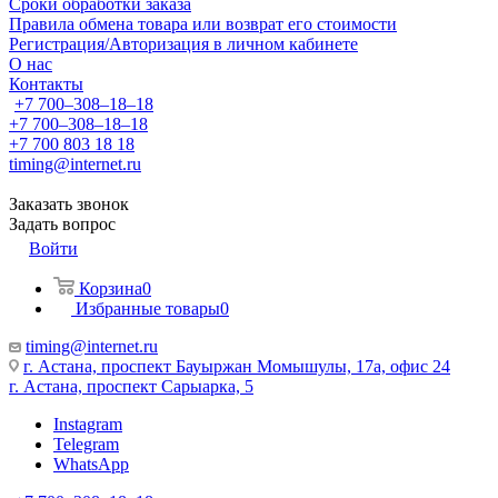
Сроки обработки заказа
Правила обмена товара или возврат его стоимости
Регистрация/Авторизация в личном кабинете
О нас
Контакты
+7 700‒308‒18‒18
+7 700‒308‒18‒18
+7 700 803 18 18
timing@internet.ru
Заказать звонок
Задать вопрос
Войти
Корзина
0
Избранные товары
0
timing@internet.ru
г. Астана, проспект Бауыржан Момышулы, 17а, офис 24
г. Астана, проспект Сарыарка, 5
Instagram
Telegram
WhatsApp