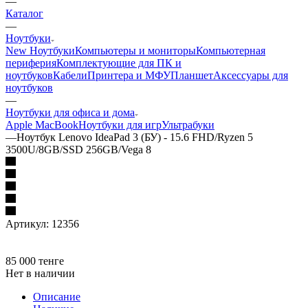
—
Каталог
—
Ноутбуки
New Ноутбуки
Компьютеры и мониторы
Компьютерная
периферия
Комплектующие для ПК и
ноутбуков
Кабели
Принтера и МФУ
Планшет
Аксессуары для
ноутбуков
—
Ноутбуки для офиса и дома
Apple MacBook
Ноутбуки для игр
Ультрабуки
—
Ноутбук Lenovo IdeaPad 3 (БУ) - 15.6 FHD/Ryzen 5
3500U/8GB/SSD 256GB/Vega 8
Артикул:
12356
85 000
тенге
Нет в наличии
Описание