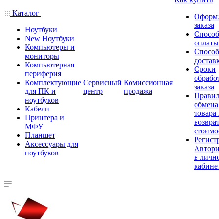
Каталог
Оформ
заказа
Ноутбуки
Спосо
New Ноутбуки
оплаты
Компьютеры и
Спосо
мониторы
достав
Компьютерная
Сроки
периферия
обрабо
Комплектующие
Сервисный
Комиссионная
заказа
для ПК и
центр
продажа
Правил
ноутбуков
обмена
Кабели
товара
Принтера и
возврат
МФУ
стоимо
Планшет
Регист
Аксессуары для
Автори
ноутбуков
в личн
кабине