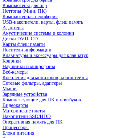
Компьютеры для игр
Неттопы (Мини ПК)
Компьютерная периферия
USB-накопители, карты, флэш память
Адаптеры
Акустические системы и колонки
Диски DVD, CD
Карты флеш памяти
Носители информации
Клавиатуры и аксессуары для клавиатур
Коврики
Наушники и микрофоны
Веб-камеры
Крепления для мониторов, кронштейны
Сетевые фильтры, адаптеры
Мыши
Зарядные устройства
Комплектующие для ПК и ноутбуков
Видеокарты
Материнские платы
Накопители SSD/HDD
Оперативная память для ПК
Процессоры
Блоки питания