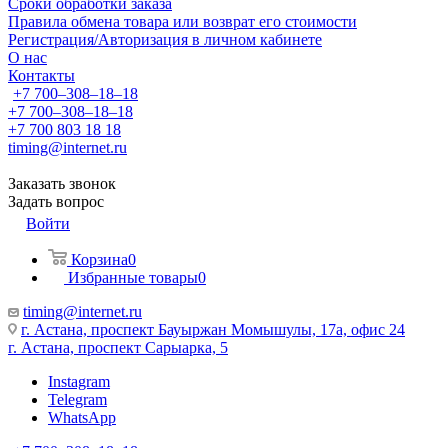
Сроки обработки заказа
Правила обмена товара или возврат его стоимости
Регистрация/Авторизация в личном кабинете
О нас
Контакты
+7 700‒308‒18‒18
+7 700‒308‒18‒18
+7 700 803 18 18
timing@internet.ru
Заказать звонок
Задать вопрос
Войти
Корзина
0
Избранные товары
0
timing@internet.ru
г. Астана, проспект Бауыржан Момышулы, 17а, офис 24
г. Астана, проспект Сарыарка, 5
Instagram
Telegram
WhatsApp