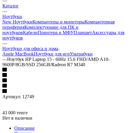
—
Каталог
—
Ноутбуки
New Ноутбуки
Компьютеры и мониторы
Компьютерная
периферия
Комплектующие для ПК и
ноутбуков
Кабели
Принтера и МФУ
Планшет
Аксессуары для
ноутбуков
—
Ноутбуки для офиса и дома
Apple MacBook
Ноутбуки для игр
Ультрабуки
—
Ноутбук HP Laptop 15 - 60Hz 15.6 FHD/AMD A10-
9600P/8GB/SSD 256GB/Radeon R7 M340
Артикул:
12749
43 000
тенге
Нет в наличии
Описание