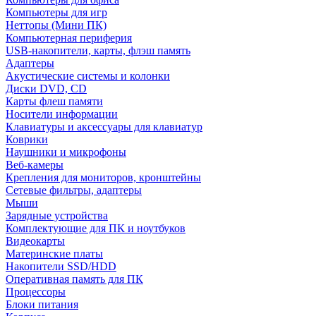
Компьютеры для игр
Неттопы (Мини ПК)
Компьютерная периферия
USB-накопители, карты, флэш память
Адаптеры
Акустические системы и колонки
Диски DVD, CD
Карты флеш памяти
Носители информации
Клавиатуры и аксессуары для клавиатур
Коврики
Наушники и микрофоны
Веб-камеры
Крепления для мониторов, кронштейны
Сетевые фильтры, адаптеры
Мыши
Зарядные устройства
Комплектующие для ПК и ноутбуков
Видеокарты
Материнские платы
Накопители SSD/HDD
Оперативная память для ПК
Процессоры
Блоки питания