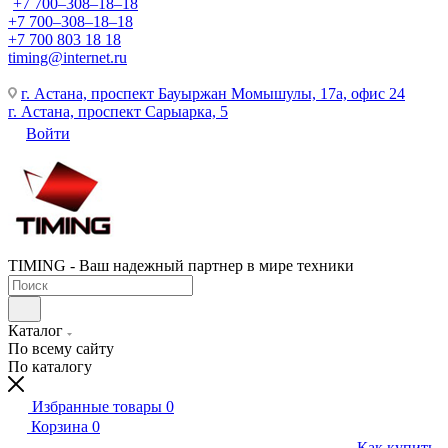
+7 700‒308‒18‒18
+7 700‒308‒18‒18
+7 700 803 18 18
timing@internet.ru
г. Астана, проспект Бауыржан Момышулы, 17а, офис 24
г. Астана, проспект Сарыарка, 5
Войти
TIMING - Ваш надежный партнер в мире техники
Каталог
По всему сайту
По каталогу
Избранные товары
0
Корзина
0
Как купить