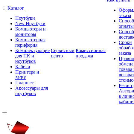
Каталог
Оформ
заказа
Ноутбуки
Спосо
New Ноутбуки
оплаты
Компьютеры и
Спосо
мониторы
достав
Компьютерная
Сроки
периферия
обрабо
Комплектующие
Сервисный
Комиссионная
заказа
для ПК и
центр
продажа
Правил
ноутбуков
обмена
Кабели
товара
Принтера и
возврат
МФУ
стоимо
Планшет
Регист
Аксессуары для
Автори
ноутбуков
в личн
кабине