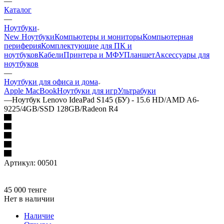
—
Каталог
—
Ноутбуки
New Ноутбуки
Компьютеры и мониторы
Компьютерная
периферия
Комплектующие для ПК и
ноутбуков
Кабели
Принтера и МФУ
Планшет
Аксессуары для
ноутбуков
—
Ноутбуки для офиса и дома
Apple MacBook
Ноутбуки для игр
Ультрабуки
—
Ноутбук Lenovo IdeaPad S145 (БУ) - 15.6 HD/AMD A6-
9225/4GB/SSD 128GB/Radeon R4
Артикул:
00501
45 000
тенге
Нет в наличии
Наличие