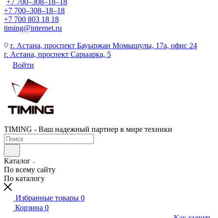
+7 700‒308‒18‒18
+7 700‒308‒18‒18
+7 700 803 18 18
timing@internet.ru
г. Астана, проспект Бауыржан Момышулы, 17а, офис 24
г. Астана, проспект Сарыарка, 5
Войти
TIMING - Ваш надежный партнер в мире техники
Каталог
По всему сайту
По каталогу
Избранные товары
0
Корзина
0
Как купить