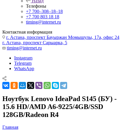
Назад
Телефоны
+7 700‒308‒18‒18
+7 700 803 18 18
timing@internet.ru
Контактная информация
г. Астана, проспект Бауыржан Момышулы, 17а, офис 24
г. Астана, проспект Сарыарка, 5
timing@internet.ru
Instagram
Telegram
WhatsApp
Ноутбук Lenovo IdeaPad S145 (БУ) -
15.6 HD/AMD A6-9225/4GB/SSD
128GB/Radeon R4
Главная