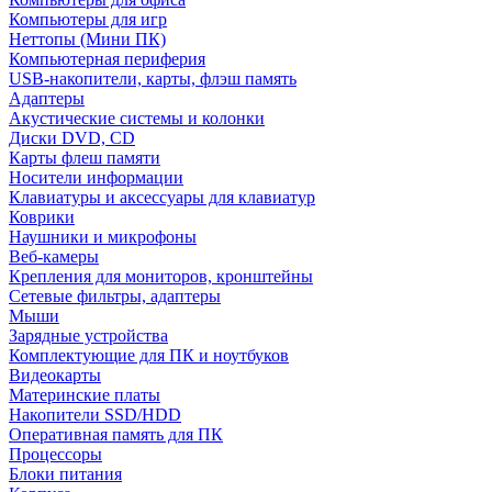
Компьютеры для игр
Неттопы (Мини ПК)
Компьютерная периферия
USB-накопители, карты, флэш память
Адаптеры
Акустические системы и колонки
Диски DVD, CD
Карты флеш памяти
Носители информации
Клавиатуры и аксессуары для клавиатур
Коврики
Наушники и микрофоны
Веб-камеры
Крепления для мониторов, кронштейны
Сетевые фильтры, адаптеры
Мыши
Зарядные устройства
Комплектующие для ПК и ноутбуков
Видеокарты
Материнские платы
Накопители SSD/HDD
Оперативная память для ПК
Процессоры
Блоки питания