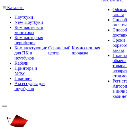
Каталог
Оформ
заказа
Ноутбуки
Спосо
New Ноутбуки
оплаты
Компьютеры и
Спосо
мониторы
достав
Компьютерная
Сроки
периферия
обрабо
Комплектующие
Сервисный
Комиссионная
заказа
для ПК и
центр
продажа
Правил
ноутбуков
обмена
Кабели
товара
Принтера и
возврат
МФУ
стоимо
Планшет
Регист
Аксессуары для
Автори
ноутбуков
в личн
кабине