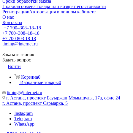
Сроки обработки заказа
Правила обмена товара или возврат его стоимости
Регистрация/Авторизация в личном кабинете
О нас
Контакты
+7 700‒308‒18‒18
+7 700‒308‒18‒18
+7 700 803 18 18
timing@internet.ru
Заказать звонок
Задать вопрос
Войти
Корзина
0
Избранные товары
0
timing@internet.ru
г. Астана, проспект Бауыржан Момышулы, 17а, офис 24
г. Астана, проспект Сарыарка, 5
Instagram
Telegram
WhatsApp