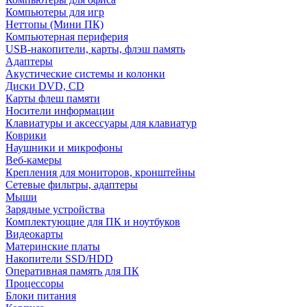
Компьютеры для игр
Неттопы (Мини ПК)
Компьютерная периферия
USB-накопители, карты, флэш память
Адаптеры
Акустические системы и колонки
Диски DVD, CD
Карты флеш памяти
Носители информации
Клавиатуры и аксессуары для клавиатур
Коврики
Наушники и микрофоны
Веб-камеры
Крепления для мониторов, кронштейны
Сетевые фильтры, адаптеры
Мыши
Зарядные устройства
Комплектующие для ПК и ноутбуков
Видеокарты
Материнские платы
Накопители SSD/HDD
Оперативная память для ПК
Процессоры
Блоки питания