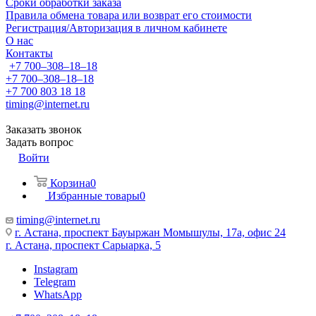
Сроки обработки заказа
Правила обмена товара или возврат его стоимости
Регистрация/Авторизация в личном кабинете
О нас
Контакты
+7 700‒308‒18‒18
+7 700‒308‒18‒18
+7 700 803 18 18
timing@internet.ru
Заказать звонок
Задать вопрос
Войти
Корзина
0
Избранные товары
0
timing@internet.ru
г. Астана, проспект Бауыржан Момышулы, 17а, офис 24
г. Астана, проспект Сарыарка, 5
Instagram
Telegram
WhatsApp