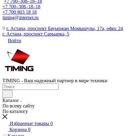
+7 700‒308‒18‒18
+7 700‒308‒18‒18
+7 700 803 18 18
timing@internet.ru
г. Астана, проспект Бауыржан Момышулы, 17а, офис 24
г. Астана, проспект Сарыарка, 5
Войти
TIMING - Ваш надежный партнер в мире техники
Каталог
По всему сайту
По каталогу
Избранные товары
0
Корзина
0
Каталог