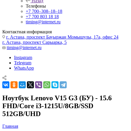
Назад
Телефоны
+7 700‒308‒18‒18
+7 700 803 18 18
timing@internet.ru
Контактная информация
г. Астана, проспект Бауыржан Момышулы, 17а, офис 24
г. Астана, проспект Сарыарка, 5
timing@internet.ru
Instagram
Telegram
WhatsApp
Ноутбук Lenovo V15 G3 (БУ) - 15.6
FHD/Core i3-1215U/8GB/SSD
512GB/UHD
Главная