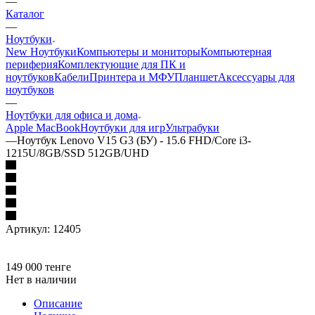
—
Каталог
—
Ноутбуки
New Ноутбуки
Компьютеры и мониторы
Компьютерная
периферия
Комплектующие для ПК и
ноутбуков
Кабели
Принтера и МФУ
Планшет
Аксессуары для
ноутбуков
—
Ноутбуки для офиса и дома
Apple MacBook
Ноутбуки для игр
Ультрабуки
—
Ноутбук Lenovo V15 G3 (БУ) - 15.6 FHD/Core i3-
1215U/8GB/SSD 512GB/UHD
Артикул:
12405
149 000
тенге
Нет в наличии
Описание