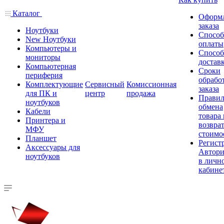
Каталог
Оформ
заказа
Ноутбуки
Спосо
New Ноутбуки
оплаты
Компьютеры и
Спосо
мониторы
достав
Компьютерная
Сроки
периферия
обрабо
Комплектующие
Сервисный
Комиссионная
заказа
для ПК и
центр
продажа
Правил
ноутбуков
обмена
Кабели
товара
Принтера и
возврат
МФУ
стоимо
Планшет
Регист
Аксессуары для
Автори
ноутбуков
в личн
кабине