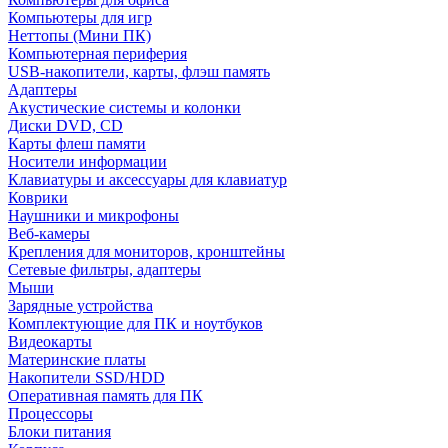
Компьютеры для игр
Неттопы (Мини ПК)
Компьютерная периферия
USB-накопители, карты, флэш память
Адаптеры
Акустические системы и колонки
Диски DVD, CD
Карты флеш памяти
Носители информации
Клавиатуры и аксессуары для клавиатур
Коврики
Наушники и микрофоны
Веб-камеры
Крепления для мониторов, кронштейны
Сетевые фильтры, адаптеры
Мыши
Зарядные устройства
Комплектующие для ПК и ноутбуков
Видеокарты
Материнские платы
Накопители SSD/HDD
Оперативная память для ПК
Процессоры
Блоки питания