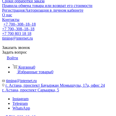
Сроки обработки заказа
Правила обмена товара или возврат его стоимости
Регистрация/Авторизация в личном кабинете
О нас
Контакты
+7 700‒308‒18‒18
+7 700‒308‒18‒18
+7 700 803 18 18
timing@internet.ru
Заказать звонок
Задать вопрос
Войти
Корзина
0
Избранные товары
0
timing@internet.ru
г. Астана, проспект Бауыржан Момышулы, 17а, офис 24
г. Астана, проспект Сарыарка, 5
Instagram
Telegram
WhatsApp