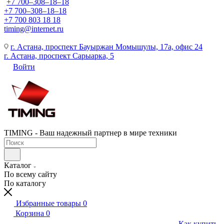
+7 700‒308‒18‒18
+7 700‒308‒18‒18
+7 700 803 18 18
timing@internet.ru
г. Астана, проспект Бауыржан Момышулы, 17а, офис 24
г. Астана, проспект Сарыарка, 5
Войти
TIMING - Ваш надежный партнер в мире техники
Каталог
По всему сайту
По каталогу
Избранные товары
0
Корзина
0
Как купить