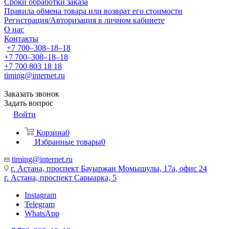
Сроки обработки заказа
Правила обмена товара или возврат его стоимости
Регистрация/Авторизация в личном кабинете
О нас
Контакты
+7 700‒308‒18‒18
+7 700‒308‒18‒18
+7 700 803 18 18
timing@internet.ru
Заказать звонок
Задать вопрос
Войти
Корзина
0
Избранные товары
0
timing@internet.ru
г. Астана, проспект Бауыржан Момышулы, 17а, офис 24
г. Астана, проспект Сарыарка, 5
Instagram
Telegram
WhatsApp