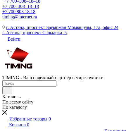
+7 700‒308‒18‒18
+7 700‒308‒18‒18
+7 700 803 18 18
timing@internet.ru
г. Астана, проспект Бауыржан Момышулы, 17а, офис 24
г. Астана, проспект Сарыарка, 5
Войти
TIMING - Ваш надежный партнер в мире техники
Каталог
По всему сайту
По каталогу
Избранные товары
0
Корзина
0
Как купить