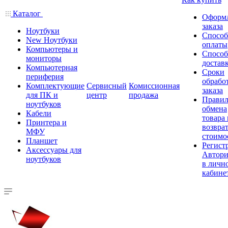
Каталог
Оформ
заказа
Ноутбуки
Спосо
New Ноутбуки
оплаты
Компьютеры и
Спосо
мониторы
достав
Компьютерная
Сроки
периферия
обрабо
Комплектующие
Сервисный
Комиссионная
заказа
для ПК и
центр
продажа
Правил
ноутбуков
обмена
Кабели
товара
Принтера и
возврат
МФУ
стоимо
Планшет
Регист
Аксессуары для
Автори
ноутбуков
в личн
кабине