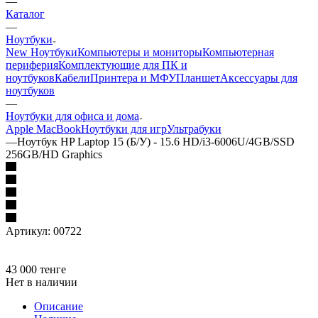
—
Каталог
—
Ноутбуки
New Ноутбуки
Компьютеры и мониторы
Компьютерная
периферия
Комплектующие для ПК и
ноутбуков
Кабели
Принтера и МФУ
Планшет
Аксессуары для
ноутбуков
—
Ноутбуки для офиса и дома
Apple MacBook
Ноутбуки для игр
Ультрабуки
—
Ноутбук HP Laptop 15 (Б/У) - 15.6 HD/i3-6006U/4GB/SSD
256GB/HD Graphics
Артикул:
00722
43 000
тенге
Нет в наличии
Описание