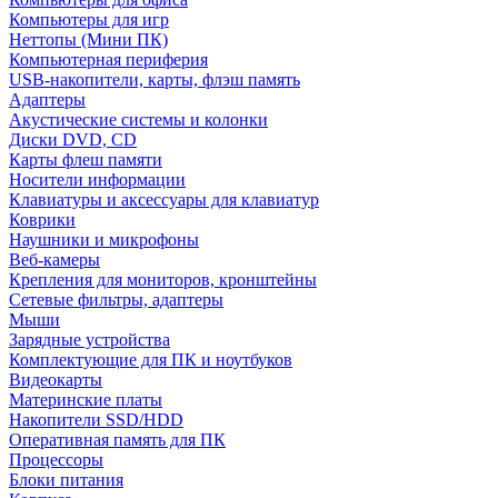
Компьютеры для игр
Неттопы (Мини ПК)
Компьютерная периферия
USB-накопители, карты, флэш память
Адаптеры
Акустические системы и колонки
Диски DVD, CD
Карты флеш памяти
Носители информации
Клавиатуры и аксессуары для клавиатур
Коврики
Наушники и микрофоны
Веб-камеры
Крепления для мониторов, кронштейны
Сетевые фильтры, адаптеры
Мыши
Зарядные устройства
Комплектующие для ПК и ноутбуков
Видеокарты
Материнские платы
Накопители SSD/HDD
Оперативная память для ПК
Процессоры
Блоки питания