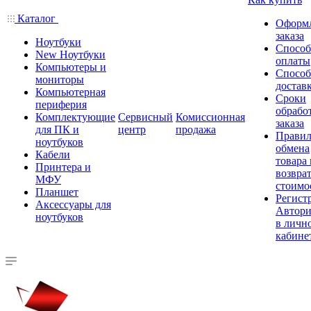
Каталог
Оформ
заказа
Ноутбуки
Спосо
New Ноутбуки
оплаты
Компьютеры и
Спосо
мониторы
достав
Компьютерная
Сроки
периферия
обрабо
Комплектующие
Сервисный
Комиссионная
заказа
для ПК и
центр
продажа
Правил
ноутбуков
обмена
Кабели
товара
Принтера и
возврат
МФУ
стоимо
Планшет
Регист
Аксессуары для
Автори
ноутбуков
в личн
кабине