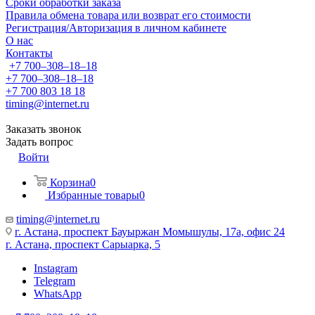
Сроки обработки заказа
Правила обмена товара или возврат его стоимости
Регистрация/Авторизация в личном кабинете
О нас
Контакты
+7 700‒308‒18‒18
+7 700‒308‒18‒18
+7 700 803 18 18
timing@internet.ru
Заказать звонок
Задать вопрос
Войти
Корзина
0
Избранные товары
0
timing@internet.ru
г. Астана, проспект Бауыржан Момышулы, 17а, офис 24
г. Астана, проспект Сарыарка, 5
Instagram
Telegram
WhatsApp