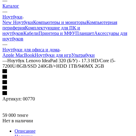
—
Каталог
—
Ноутбуки
New Ноутбуки
Компьютеры и мониторы
Компьютерная
периферия
Комплектующие для ПК и
ноутбуков
Кабели
Принтера и МФУ
Планшет
Аксессуары для
ноутбуков
—
Ноутбуки для офиса и дома
Apple MacBook
Ноутбуки для игр
Ультрабуки
—
Ноутбук Lenovo IdeaPad 320 (Б/У) - 17.3 HD/Core i5-
7200U/8GB/SSD 240GB/+HDD 1TB/940MX 2GB
Артикул:
00770
59 000
тенге
Нет в наличии
Описание