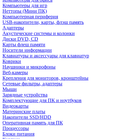
Компьютеры для игр
Неттопы (Мини ПК)
Компьютерная периферия
USB-накопители, карты, флэш память
Адаптеры
Акустические системы и колонки
Диски DVD, CD
Карты флеш памяти
Носители информации
Клавиатуры и аксессуары для клавиатур
Коврики
Наушники и микрофоны
Веб-камеры
Крепления для мониторов, кронштейны
Сетевые фильтры, адаптеры
Мыши
Зарядные устройства
Комплектующие для ПК и ноутбуков
Видеокарты
Материнские платы
Накопители SSD/HDD
Оперативная память для ПК
Процессоры
Блоки питания