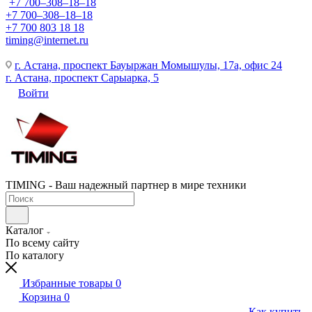
+7 700‒308‒18‒18
+7 700‒308‒18‒18
+7 700 803 18 18
timing@internet.ru
г. Астана, проспект Бауыржан Момышулы, 17а, офис 24
г. Астана, проспект Сарыарка, 5
Войти
TIMING - Ваш надежный партнер в мире техники
Каталог
По всему сайту
По каталогу
Избранные товары
0
Корзина
0
Как купить