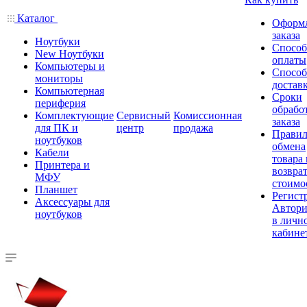
Каталог
Оформ
заказа
Ноутбуки
Спосо
New Ноутбуки
оплаты
Компьютеры и
Спосо
мониторы
достав
Компьютерная
Сроки
периферия
обрабо
Комплектующие
Сервисный
Комиссионная
заказа
для ПК и
центр
продажа
Правил
ноутбуков
обмена
Кабели
товара
Принтера и
возврат
МФУ
стоимо
Планшет
Регист
Аксессуары для
Автори
ноутбуков
в личн
кабине