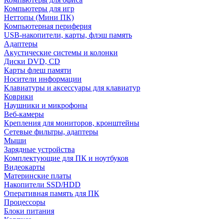
Компьютеры для игр
Неттопы (Мини ПК)
Компьютерная периферия
USB-накопители, карты, флэш память
Адаптеры
Акустические системы и колонки
Диски DVD, CD
Карты флеш памяти
Носители информации
Клавиатуры и аксессуары для клавиатур
Коврики
Наушники и микрофоны
Веб-камеры
Крепления для мониторов, кронштейны
Сетевые фильтры, адаптеры
Мыши
Зарядные устройства
Комплектующие для ПК и ноутбуков
Видеокарты
Материнские платы
Накопители SSD/HDD
Оперативная память для ПК
Процессоры
Блоки питания