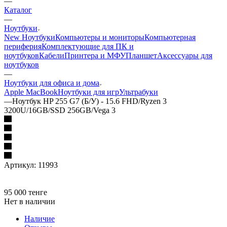
—
Каталог
—
Ноутбуки
New Ноутбуки
Компьютеры и мониторы
Компьютерная
периферия
Комплектующие для ПК и
ноутбуков
Кабели
Принтера и МФУ
Планшет
Аксессуары для
ноутбуков
—
Ноутбуки для офиса и дома
Apple MacBook
Ноутбуки для игр
Ультрабуки
—
Ноутбук HP 255 G7 (Б/У) - 15.6 FHD/Ryzen 3
3200U/16GB/SSD 256GB/Vega 3
Артикул:
11993
95 000
тенге
Нет в наличии
Наличие