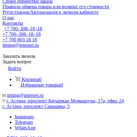
Сроки обработки заказа
Правила обмена товара или возврат его стоимости
Регистрация/Авторизация в личном кабинете
О нас
Контакты
+7 700‒308‒18‒18
+7 700‒308‒18‒18
+7 700 803 18 18
timing@internet.ru
Заказать звонок
Задать вопрос
Войти
Корзина
0
Избранные товары
0
timing@internet.ru
г. Астана, проспект Бауыржан Момышулы, 17а, офис 24
г. Астана, проспект Сарыарка, 5
Instagram
Telegram
WhatsApp