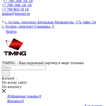
+7 700‒308‒18‒18
+7 700‒308‒18‒18
+7 700 803 18 18
timing@internet.ru
г. Астана, проспект Бауыржан Момышулы, 17а, офис 24
г. Астана, проспект Сарыарка, 5
Войти
TIMING - Ваш надежный партнер в мире техники
Каталог
По всему сайту
По каталогу
Избранные товары
0
Корзина
0
Как купить