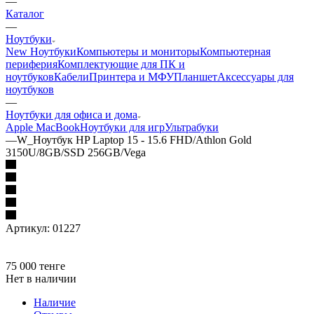
—
Каталог
—
Ноутбуки
New Ноутбуки
Компьютеры и мониторы
Компьютерная
периферия
Комплектующие для ПК и
ноутбуков
Кабели
Принтера и МФУ
Планшет
Аксессуары для
ноутбуков
—
Ноутбуки для офиса и дома
Apple MacBook
Ноутбуки для игр
Ультрабуки
—
W_Ноутбук HP Laptop 15 - 15.6 FHD/Athlon Gold
3150U/8GB/SSD 256GB/Vega
Артикул:
01227
75 000
тенге
Нет в наличии
Наличие