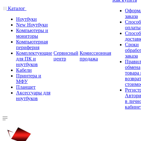
Каталог
Оформ
заказа
Ноутбуки
Спосо
New Ноутбуки
оплаты
Компьютеры и
Спосо
мониторы
достав
Компьютерная
Сроки
периферия
обрабо
Комплектующие
Сервисный
Комиссионная
заказа
для ПК и
центр
продажа
Правил
ноутбуков
обмена
Кабели
товара
Принтера и
возврат
МФУ
стоимо
Планшет
Регист
Аксессуары для
Автори
ноутбуков
в личн
кабине