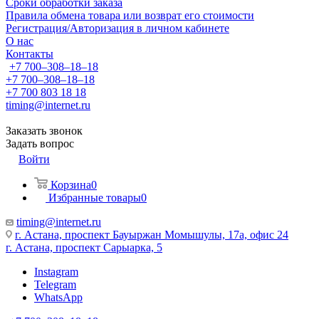
Сроки обработки заказа
Правила обмена товара или возврат его стоимости
Регистрация/Авторизация в личном кабинете
О нас
Контакты
+7 700‒308‒18‒18
+7 700‒308‒18‒18
+7 700 803 18 18
timing@internet.ru
Заказать звонок
Задать вопрос
Войти
Корзина
0
Избранные товары
0
timing@internet.ru
г. Астана, проспект Бауыржан Момышулы, 17а, офис 24
г. Астана, проспект Сарыарка, 5
Instagram
Telegram
WhatsApp