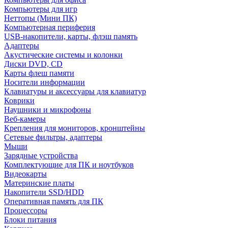
Компьютеры для игр
Неттопы (Мини ПК)
Компьютерная периферия
USB-накопители, карты, флэш память
Адаптеры
Акустические системы и колонки
Диски DVD, CD
Карты флеш памяти
Носители информации
Клавиатуры и аксессуары для клавиатур
Коврики
Наушники и микрофоны
Веб-камеры
Крепления для мониторов, кронштейны
Сетевые фильтры, адаптеры
Мыши
Зарядные устройства
Комплектующие для ПК и ноутбуков
Видеокарты
Материнские платы
Накопители SSD/HDD
Оперативная память для ПК
Процессоры
Блоки питания