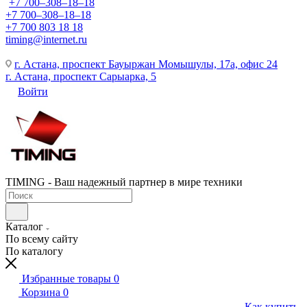
+7 700‒308‒18‒18
+7 700‒308‒18‒18
+7 700 803 18 18
timing@internet.ru
г. Астана, проспект Бауыржан Момышулы, 17а, офис 24
г. Астана, проспект Сарыарка, 5
Войти
TIMING - Ваш надежный партнер в мире техники
Каталог
По всему сайту
По каталогу
Избранные товары
0
Корзина
0
Как купить