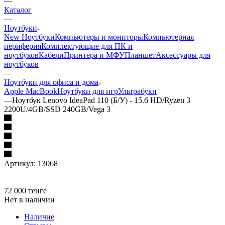
—
Каталог
—
Ноутбуки
New Ноутбуки
Компьютеры и мониторы
Компьютерная
периферия
Комплектующие для ПК и
ноутбуков
Кабели
Принтера и МФУ
Планшет
Аксессуары для
ноутбуков
—
Ноутбуки для офиса и дома
Apple MacBook
Ноутбуки для игр
Ультрабуки
—
Ноутбук Lenovo IdeaPad 110 (Б/У) - 15.6 HD/Ryzen 3
2200U/4GB/SSD 240GB/Vega 3
Артикул:
13068
72 000
тенге
Нет в наличии
Наличие