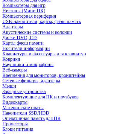
Компьютеры для игр
Неттопы (Мини ПК)
Компьютерная периферия
USB-накопители, карты, флэш память
Адаптеры
Акустические системы и колонки
Диски DVD, CD
Карты флеш памяти
Носители информации
Клавиатуры и аксессуары для клавиатур
Коврики
Наушники и микрофоны
Веб-камеры
Крепления для мониторов, кронштейны
Сетевые фильтры, адаптеры
Мыши
Зарядные устройства
Комплектующие для ПК и ноутбуков
Видеокарты
Материнские платы
Накопители SSD/HDD
Оперативная память для ПК
Процессоры
Блоки питания