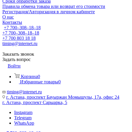
Сроки обработки заказа
Правила обмена товара или возврат его стоимости
Регистрация/Авторизация в личном кабинете
О нас
Контакты
+7 700‒308‒18‒18
+7 700‒308‒18‒18
+7 700 803 18 18
timing@internet.ru
Заказать звонок
Задать вопрос
Войти
Корзина
0
Избранные товары
0
timing@internet.ru
г. Астана, проспект Бауыржан Момышулы, 17а, офис 24
г. Астана, проспект Сарыарка, 5
Instagram
Telegram
WhatsApp