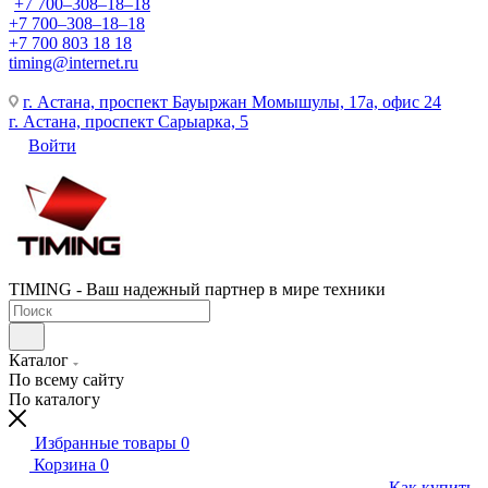
+7 700‒308‒18‒18
+7 700‒308‒18‒18
+7 700 803 18 18
timing@internet.ru
г. Астана, проспект Бауыржан Момышулы, 17а, офис 24
г. Астана, проспект Сарыарка, 5
Войти
TIMING - Ваш надежный партнер в мире техники
Каталог
По всему сайту
По каталогу
Избранные товары
0
Корзина
0
Как купить