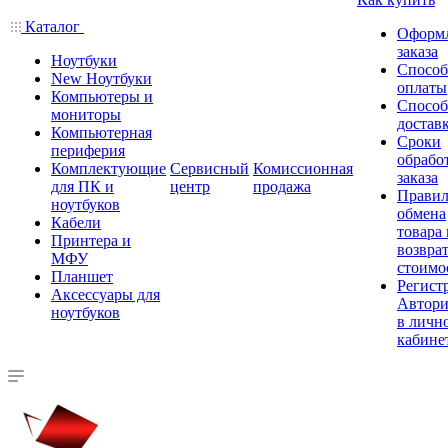
Каталог
Оформ
заказа
Ноутбуки
Спосо
New Ноутбуки
оплаты
Компьютеры и
Спосо
мониторы
достав
Компьютерная
Сроки
периферия
обрабо
Комплектующие
Сервисный
Комиссионная
заказа
для ПК и
центр
продажа
Правил
ноутбуков
обмена
Кабели
товара
Принтера и
возврат
МФУ
стоимо
Планшет
Регист
Аксессуары для
Автори
ноутбуков
в личн
кабине