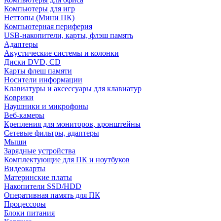
Компьютеры для игр
Неттопы (Мини ПК)
Компьютерная периферия
USB-накопители, карты, флэш память
Адаптеры
Акустические системы и колонки
Диски DVD, CD
Карты флеш памяти
Носители информации
Клавиатуры и аксессуары для клавиатур
Коврики
Наушники и микрофоны
Веб-камеры
Крепления для мониторов, кронштейны
Сетевые фильтры, адаптеры
Мыши
Зарядные устройства
Комплектующие для ПК и ноутбуков
Видеокарты
Материнские платы
Накопители SSD/HDD
Оперативная память для ПК
Процессоры
Блоки питания