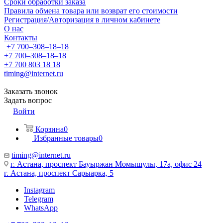
Сроки обработки заказа
Правила обмена товара или возврат его стоимости
Регистрация/Авторизация в личном кабинете
О нас
Контакты
+7 700‒308‒18‒18
+7 700‒308‒18‒18
+7 700 803 18 18
timing@internet.ru
Заказать звонок
Задать вопрос
Войти
Корзина
0
Избранные товары
0
timing@internet.ru
г. Астана, проспект Бауыржан Момышулы, 17а, офис 24
г. Астана, проспект Сарыарка, 5
Instagram
Telegram
WhatsApp