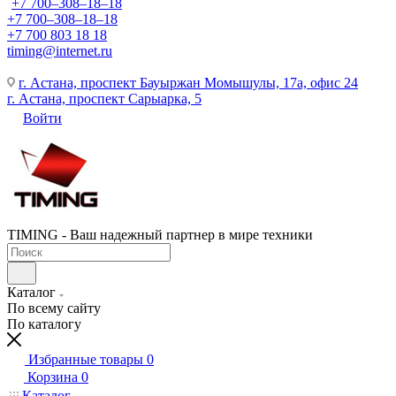
+7 700‒308‒18‒18
+7 700‒308‒18‒18
+7 700 803 18 18
timing@internet.ru
г. Астана, проспект Бауыржан Момышулы, 17а, офис 24
г. Астана, проспект Сарыарка, 5
Войти
TIMING - Ваш надежный партнер в мире техники
Каталог
По всему сайту
По каталогу
Избранные товары
0
Корзина
0
Каталог