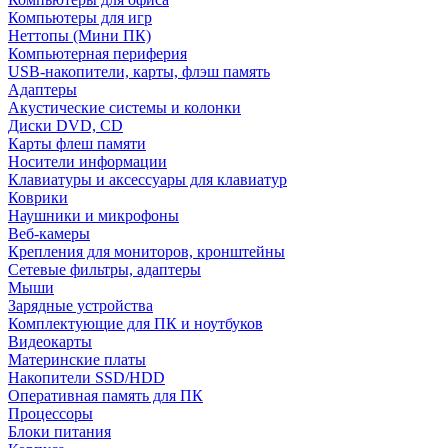
Компьютеры для игр
Неттопы (Мини ПК)
Компьютерная периферия
USB-накопители, карты, флэш память
Адаптеры
Акустические системы и колонки
Диски DVD, CD
Карты флеш памяти
Носители информации
Клавиатуры и аксессуары для клавиатур
Коврики
Наушники и микрофоны
Веб-камеры
Крепления для мониторов, кронштейны
Сетевые фильтры, адаптеры
Мыши
Зарядные устройства
Комплектующие для ПК и ноутбуков
Видеокарты
Материнские платы
Накопители SSD/HDD
Оперативная память для ПК
Процессоры
Блоки питания