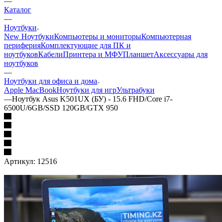
—
Каталог
—
Ноутбуки
New Ноутбуки
Компьютеры и мониторы
Компьютерная
периферия
Комплектующие для ПК и
ноутбуков
Кабели
Принтера и МФУ
Планшет
Аксессуары для
ноутбуков
—
Ноутбуки для офиса и дома
Apple MacBook
Ноутбуки для игр
Ультрабуки
—
Ноутбук Asus K501UX (БУ) - 15.6 FHD/Core i7-
6500U/6GB/SSD 120GB/GTX 950
Артикул:
12516