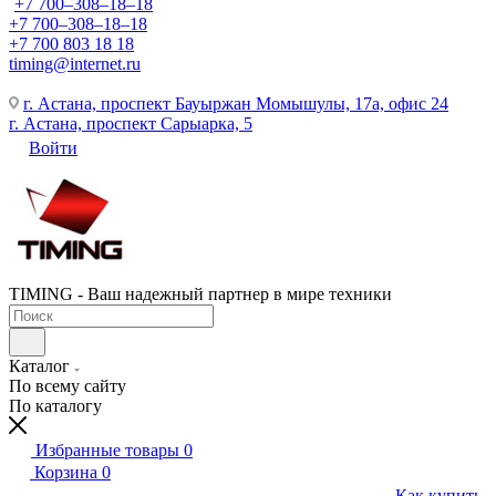
+7 700‒308‒18‒18
+7 700‒308‒18‒18
+7 700 803 18 18
timing@internet.ru
г. Астана, проспект Бауыржан Момышулы, 17а, офис 24
г. Астана, проспект Сарыарка, 5
Войти
TIMING - Ваш надежный партнер в мире техники
Каталог
По всему сайту
По каталогу
Избранные товары
0
Корзина
0
Как купить