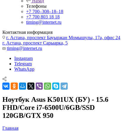
Назад
Телефоны
+7 700‒308‒18‒18
+7 700 803 18 18
timing@internet.ru
Контактная информация
г. Астана, проспект Бауыржан Момышулы, 17а, офис 24
г. Астана, проспект Сарыарка, 5
timing@internet.ru
Instagram
Telegram
WhatsApp
Ноутбук Asus K501UX (БУ) - 15.6
FHD/Core i7-6500U/6GB/SSD
120GB/GTX 950
Главная