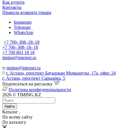
Как купить
Контакты
Правила возврата товара
Instagram
Telegram
WhatsApp
+7 700‒308‒18‒18
+7 700‒308‒18‒18
+7 700 803 18 18
timing@internet.ru
timing@internet.ru
г. Астана, проспект Бауыржан Момышулы, 17а, офис 24
г. Астана, проспект Сарыарка, 5
Подписаться на рассылку
Политика конфиденциальности
2026 © TIMING.KZ
Найти
Каталог
По всему сайту
По каталогу