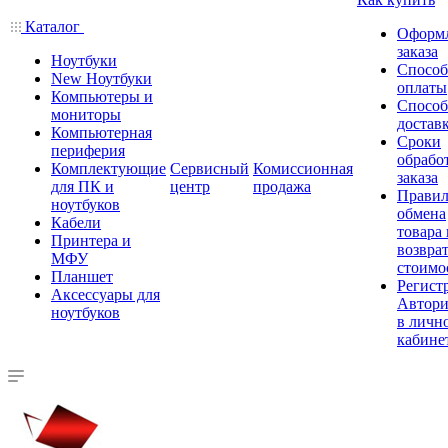
Каталог
Оформ
заказа
Ноутбуки
Спосо
New Ноутбуки
оплаты
Компьютеры и
Спосо
мониторы
достав
Компьютерная
Сроки
периферия
обрабо
Комплектующие
Сервисный
Комиссионная
заказа
для ПК и
центр
продажа
Правил
ноутбуков
обмена
Кабели
товара
Принтера и
возврат
МФУ
стоимо
Планшет
Регист
Аксессуары для
Автори
ноутбуков
в личн
кабине