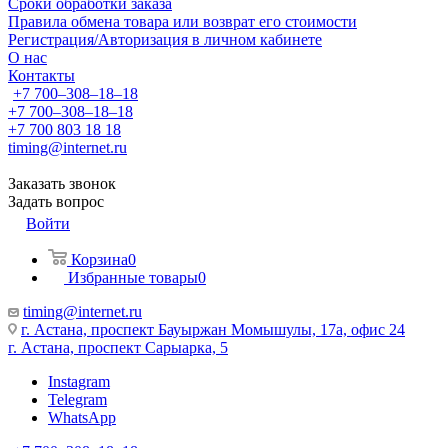
Сроки обработки заказа
Правила обмена товара или возврат его стоимости
Регистрация/Авторизация в личном кабинете
О нас
Контакты
+7 700‒308‒18‒18
+7 700‒308‒18‒18
+7 700 803 18 18
timing@internet.ru
Заказать звонок
Задать вопрос
Войти
Корзина
0
Избранные товары
0
timing@internet.ru
г. Астана, проспект Бауыржан Момышулы, 17а, офис 24
г. Астана, проспект Сарыарка, 5
Instagram
Telegram
WhatsApp