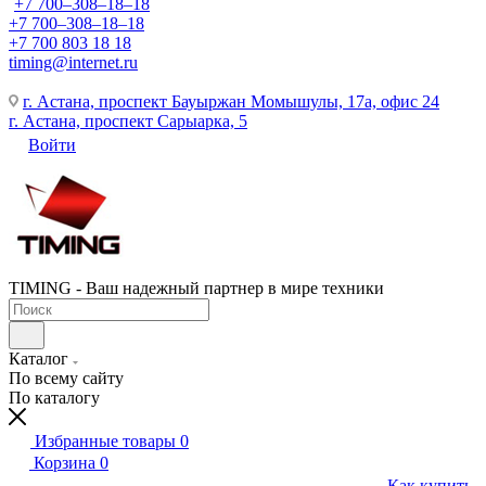
+7 700‒308‒18‒18
+7 700‒308‒18‒18
+7 700 803 18 18
timing@internet.ru
г. Астана, проспект Бауыржан Момышулы, 17а, офис 24
г. Астана, проспект Сарыарка, 5
Войти
TIMING - Ваш надежный партнер в мире техники
Каталог
По всему сайту
По каталогу
Избранные товары
0
Корзина
0
Как купить