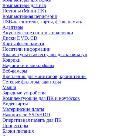
Компьютеры для игр
Неттопы (Мини ПК)
Компьютерная периферия
USB-накопители, карты, флэш память
Адаптеры
Акустические системы и колонки
Диски DVD, CD
Карты флеш памяти
Носители информации
Клавиатуры и аксессуары для клавиатур
Коврики
Наушники и микрофоны
Веб-камеры
Крепления для мониторов, кронштейны
Сетевые фильтры, адаптеры
Мыши
Зарядные устройства
Комплектующие для ПК и ноутбуков
Видеокарты
Материнские платы
Накопители SSD/HDD
Оперативная память для ПК
Процессоры
Блоки питания