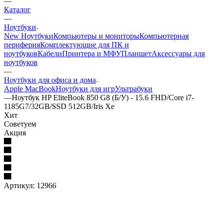
—
Каталог
—
Ноутбуки
New Ноутбуки
Компьютеры и мониторы
Компьютерная
периферия
Комплектующие для ПК и
ноутбуков
Кабели
Принтера и МФУ
Планшет
Аксессуары для
ноутбуков
—
Ноутбуки для офиса и дома
Apple MacBook
Ноутбуки для игр
Ультрабуки
—
Ноутбук HP EliteBook 850 G8 (Б/У) - 15.6 FHD/Core i7-
1185G7/32GB/SSD 512GB/Iris Xe
Хит
Советуем
Акция
Артикул:
12966