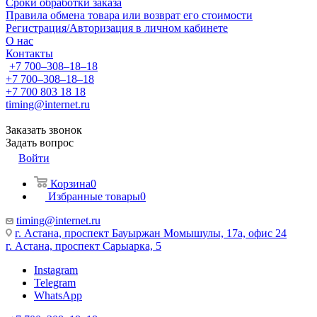
Сроки обработки заказа
Правила обмена товара или возврат его стоимости
Регистрация/Авторизация в личном кабинете
О нас
Контакты
+7 700‒308‒18‒18
+7 700‒308‒18‒18
+7 700 803 18 18
timing@internet.ru
Заказать звонок
Задать вопрос
Войти
Корзина
0
Избранные товары
0
timing@internet.ru
г. Астана, проспект Бауыржан Момышулы, 17а, офис 24
г. Астана, проспект Сарыарка, 5
Instagram
Telegram
WhatsApp