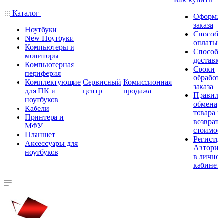
Каталог
Оформ
заказа
Ноутбуки
Спосо
New Ноутбуки
оплаты
Компьютеры и
Спосо
мониторы
достав
Компьютерная
Сроки
периферия
обрабо
Комплектующие
Сервисный
Комиссионная
заказа
для ПК и
центр
продажа
Правил
ноутбуков
обмена
Кабели
товара
Принтера и
возврат
МФУ
стоимо
Планшет
Регист
Аксессуары для
Автори
ноутбуков
в личн
кабине