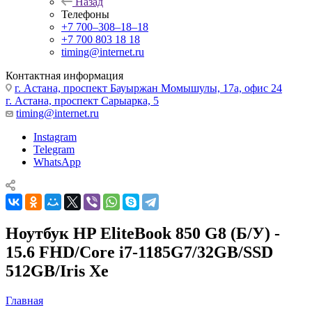
Назад
Телефоны
+7 700‒308‒18‒18
+7 700 803 18 18
timing@internet.ru
Контактная информация
г. Астана, проспект Бауыржан Момышулы, 17а, офис 24
г. Астана, проспект Сарыарка, 5
timing@internet.ru
Instagram
Telegram
WhatsApp
Ноутбук HP EliteBook 850 G8 (Б/У) -
15.6 FHD/Core i7-1185G7/32GB/SSD
512GB/Iris Xe
Главная