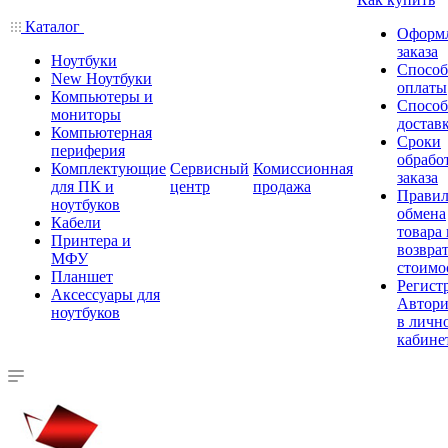
Каталог
Оформ
заказа
Ноутбуки
Спосо
New Ноутбуки
оплаты
Компьютеры и
Спосо
мониторы
достав
Компьютерная
Сроки
периферия
обрабо
Комплектующие
Сервисный
Комиссионная
заказа
для ПК и
центр
продажа
Правил
ноутбуков
обмена
Кабели
товара
Принтера и
возврат
МФУ
стоимо
Планшет
Регист
Аксессуары для
Автори
ноутбуков
в личн
кабине