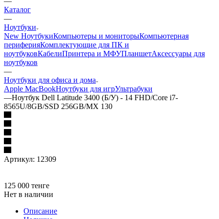
—
Каталог
—
Ноутбуки
New Ноутбуки
Компьютеры и мониторы
Компьютерная
периферия
Комплектующие для ПК и
ноутбуков
Кабели
Принтера и МФУ
Планшет
Аксессуары для
ноутбуков
—
Ноутбуки для офиса и дома
Apple MacBook
Ноутбуки для игр
Ультрабуки
—
Ноутбук Dell Latitude 3400 (Б/У) - 14 FHD/Core i7-
8565U/8GB/SSD 256GB/MX 130
Артикул:
12309
125 000
тенге
Нет в наличии
Описание