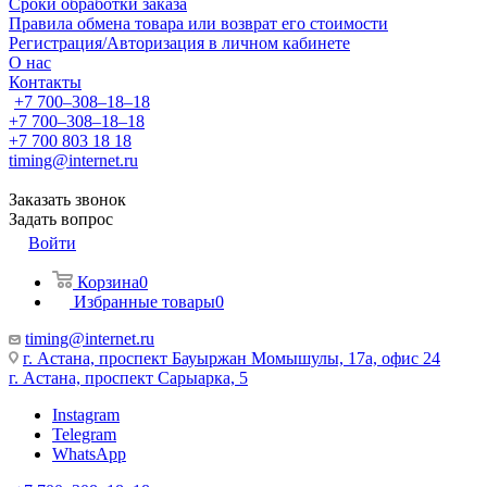
Сроки обработки заказа
Правила обмена товара или возврат его стоимости
Регистрация/Авторизация в личном кабинете
О нас
Контакты
+7 700‒308‒18‒18
+7 700‒308‒18‒18
+7 700 803 18 18
timing@internet.ru
Заказать звонок
Задать вопрос
Войти
Корзина
0
Избранные товары
0
timing@internet.ru
г. Астана, проспект Бауыржан Момышулы, 17а, офис 24
г. Астана, проспект Сарыарка, 5
Instagram
Telegram
WhatsApp