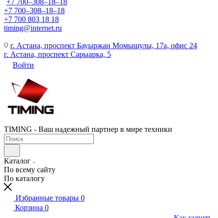
+7 700‒308‒18‒18
+7 700‒308‒18‒18
+7 700 803 18 18
timing@internet.ru
г. Астана, проспект Бауыржан Момышулы, 17а, офис 24
г. Астана, проспект Сарыарка, 5
Войти
TIMING - Ваш надежный партнер в мире техники
Каталог
По всему сайту
По каталогу
Избранные товары
0
Корзина
0
Как купить