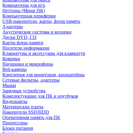
Компьютеры для игр
Неттопы (Мини ПК)
Компьютерная периферия
USB-накопители, карты, флэш память
Адаптеры
Акустические системы и колонки
Диски DVD, CD
Карты флеш памяти
Носители информации
Клавиатуры и аксессуары для клавиатур
Коврики
Наушники и микрофоны
Веб-камеры
Крепления для мониторов, кронштейны
Сетевые фильтры, адаптеры
Мыши
Зарядные устройства
Комплектующие для ПК и ноутбуков
Видеокарты
Материнские платы
Накопители SSD/HDD
Оперативная память для ПК
Процессоры
Блоки питания