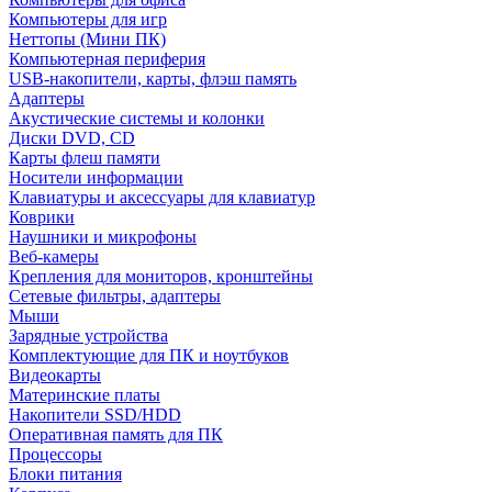
Компьютеры для игр
Неттопы (Мини ПК)
Компьютерная периферия
USB-накопители, карты, флэш память
Адаптеры
Акустические системы и колонки
Диски DVD, CD
Карты флеш памяти
Носители информации
Клавиатуры и аксессуары для клавиатур
Коврики
Наушники и микрофоны
Веб-камеры
Крепления для мониторов, кронштейны
Сетевые фильтры, адаптеры
Мыши
Зарядные устройства
Комплектующие для ПК и ноутбуков
Видеокарты
Материнские платы
Накопители SSD/HDD
Оперативная память для ПК
Процессоры
Блоки питания