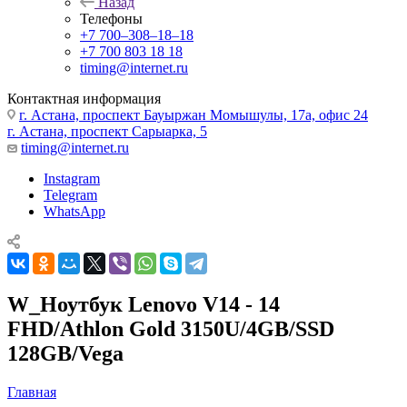
Назад
Телефоны
+7 700‒308‒18‒18
+7 700 803 18 18
timing@internet.ru
Контактная информация
г. Астана, проспект Бауыржан Момышулы, 17а, офис 24
г. Астана, проспект Сарыарка, 5
timing@internet.ru
Instagram
Telegram
WhatsApp
W_Ноутбук Lenovo V14 - 14
FHD/Athlon Gold 3150U/4GB/SSD
128GB/Vega
Главная