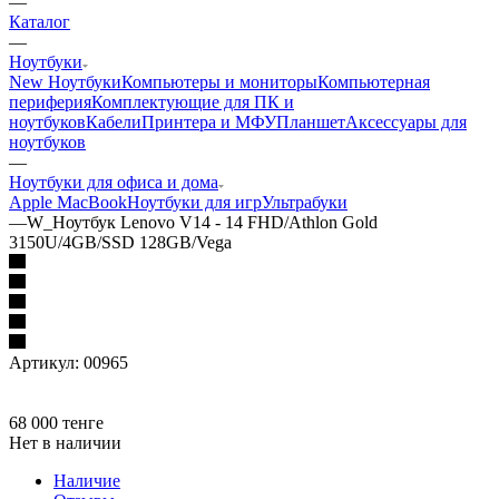
—
Каталог
—
Ноутбуки
New Ноутбуки
Компьютеры и мониторы
Компьютерная
периферия
Комплектующие для ПК и
ноутбуков
Кабели
Принтера и МФУ
Планшет
Аксессуары для
ноутбуков
—
Ноутбуки для офиса и дома
Apple MacBook
Ноутбуки для игр
Ультрабуки
—
W_Ноутбук Lenovo V14 - 14 FHD/Athlon Gold
3150U/4GB/SSD 128GB/Vega
Артикул:
00965
68 000
тенге
Нет в наличии
Наличие