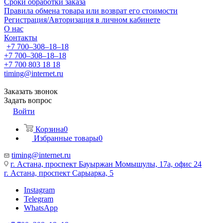
Сроки обработки заказа
Правила обмена товара или возврат его стоимости
Регистрация/Авторизация в личном кабинете
О нас
Контакты
+7 700‒308‒18‒18
+7 700‒308‒18‒18
+7 700 803 18 18
timing@internet.ru
Заказать звонок
Задать вопрос
Войти
Корзина
0
Избранные товары
0
timing@internet.ru
г. Астана, проспект Бауыржан Момышулы, 17а, офис 24
г. Астана, проспект Сарыарка, 5
Instagram
Telegram
WhatsApp