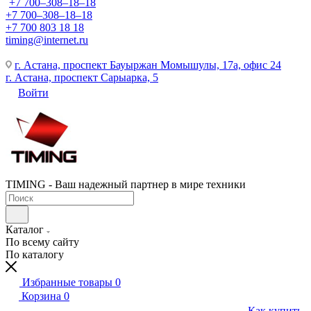
+7 700‒308‒18‒18
+7 700‒308‒18‒18
+7 700 803 18 18
timing@internet.ru
г. Астана, проспект Бауыржан Момышулы, 17а, офис 24
г. Астана, проспект Сарыарка, 5
Войти
TIMING - Ваш надежный партнер в мире техники
Каталог
По всему сайту
По каталогу
Избранные товары
0
Корзина
0
Как купить