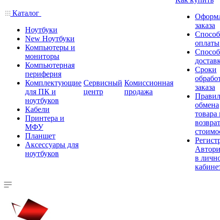
Каталог
Оформ
заказа
Ноутбуки
Спосо
New Ноутбуки
оплаты
Компьютеры и
Спосо
мониторы
достав
Компьютерная
Сроки
периферия
обрабо
Комплектующие
Сервисный
Комиссионная
заказа
для ПК и
центр
продажа
Правил
ноутбуков
обмена
Кабели
товара
Принтера и
возврат
МФУ
стоимо
Планшет
Регист
Аксессуары для
Автори
ноутбуков
в личн
кабине