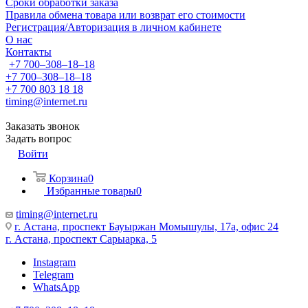
Сроки обработки заказа
Правила обмена товара или возврат его стоимости
Регистрация/Авторизация в личном кабинете
О нас
Контакты
+7 700‒308‒18‒18
+7 700‒308‒18‒18
+7 700 803 18 18
timing@internet.ru
Заказать звонок
Задать вопрос
Войти
Корзина
0
Избранные товары
0
timing@internet.ru
г. Астана, проспект Бауыржан Момышулы, 17а, офис 24
г. Астана, проспект Сарыарка, 5
Instagram
Telegram
WhatsApp