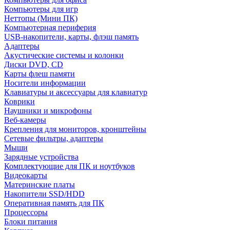
Компьютеры для игр
Неттопы (Мини ПК)
Компьютерная периферия
USB-накопители, карты, флэш память
Адаптеры
Акустические системы и колонки
Диски DVD, CD
Карты флеш памяти
Носители информации
Клавиатуры и аксессуары для клавиатур
Коврики
Наушники и микрофоны
Веб-камеры
Крепления для мониторов, кронштейны
Сетевые фильтры, адаптеры
Мыши
Зарядные устройства
Комплектующие для ПК и ноутбуков
Видеокарты
Материнские платы
Накопители SSD/HDD
Оперативная память для ПК
Процессоры
Блоки питания