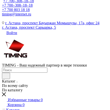
+7 700‒308‒18‒18
+7 700‒308‒18‒18
+7 700 803 18 18
timing@internet.ru
г. Астана, проспект Бауыржан Момышулы, 17а, офис 24
г. Астана, проспект Сарыарка, 5
Войти
TIMING - Ваш надежный партнер в мире техники
Каталог
По всему сайту
По каталогу
Избранные товары
0
Корзина
0
Каталог