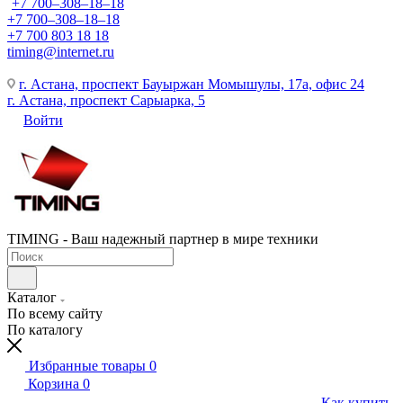
+7 700‒308‒18‒18
+7 700‒308‒18‒18
+7 700 803 18 18
timing@internet.ru
г. Астана, проспект Бауыржан Момышулы, 17а, офис 24
г. Астана, проспект Сарыарка, 5
Войти
TIMING - Ваш надежный партнер в мире техники
Каталог
По всему сайту
По каталогу
Избранные товары
0
Корзина
0
Как купить