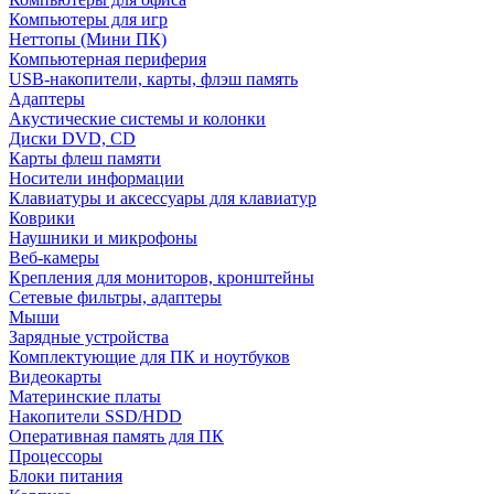
Компьютеры для игр
Неттопы (Мини ПК)
Компьютерная периферия
USB-накопители, карты, флэш память
Адаптеры
Акустические системы и колонки
Диски DVD, CD
Карты флеш памяти
Носители информации
Клавиатуры и аксессуары для клавиатур
Коврики
Наушники и микрофоны
Веб-камеры
Крепления для мониторов, кронштейны
Сетевые фильтры, адаптеры
Мыши
Зарядные устройства
Комплектующие для ПК и ноутбуков
Видеокарты
Материнские платы
Накопители SSD/HDD
Оперативная память для ПК
Процессоры
Блоки питания