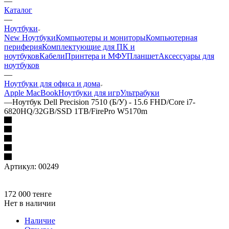
—
Каталог
—
Ноутбуки
New Ноутбуки
Компьютеры и мониторы
Компьютерная
периферия
Комплектующие для ПК и
ноутбуков
Кабели
Принтера и МФУ
Планшет
Аксессуары для
ноутбуков
—
Ноутбуки для офиса и дома
Apple MacBook
Ноутбуки для игр
Ультрабуки
—
Ноутбук Dell Precision 7510 (Б/У) - 15.6 FHD/Core i7-
6820HQ/32GB/SSD 1TB/FirePro W5170m
Артикул:
00249
172 000
тенге
Нет в наличии
Наличие