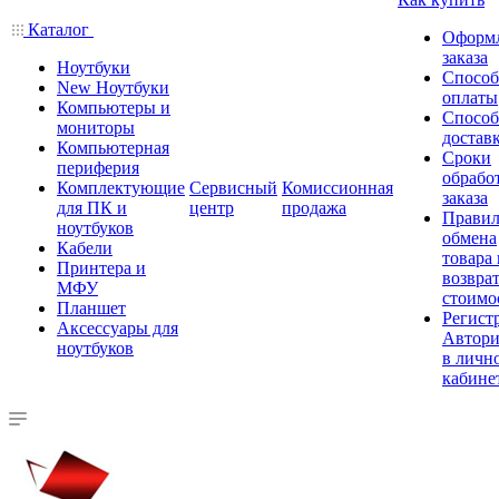
Каталог
Оформ
заказа
Ноутбуки
Спосо
New Ноутбуки
оплаты
Компьютеры и
Спосо
мониторы
достав
Компьютерная
Сроки
периферия
обрабо
Комплектующие
Сервисный
Комиссионная
заказа
для ПК и
центр
продажа
Правил
ноутбуков
обмена
Кабели
товара
Принтера и
возврат
МФУ
стоимо
Планшет
Регист
Аксессуары для
Автори
ноутбуков
в личн
кабине