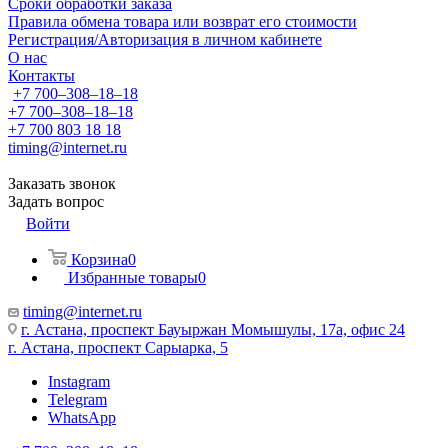
Сроки обработки заказа
Правила обмена товара или возврат его стоимости
Регистрация/Авторизация в личном кабинете
О нас
Контакты
+7 700‒308‒18‒18
+7 700‒308‒18‒18
+7 700 803 18 18
timing@internet.ru
Заказать звонок
Задать вопрос
Войти
Корзина
0
Избранные товары
0
timing@internet.ru
г. Астана, проспект Бауыржан Момышулы, 17а, офис 24
г. Астана, проспект Сарыарка, 5
Instagram
Telegram
WhatsApp