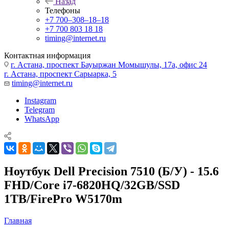
Назад
Телефоны
+7 700‒308‒18‒18
+7 700 803 18 18
timing@internet.ru
Контактная информация
г. Астана, проспект Бауыржан Момышулы, 17а, офис 24
г. Астана, проспект Сарыарка, 5
timing@internet.ru
Instagram
Telegram
WhatsApp
Ноутбук Dell Precision 7510 (Б/У) - 15.6
FHD/Core i7-6820HQ/32GB/SSD
1TB/FirePro W5170m
Главная