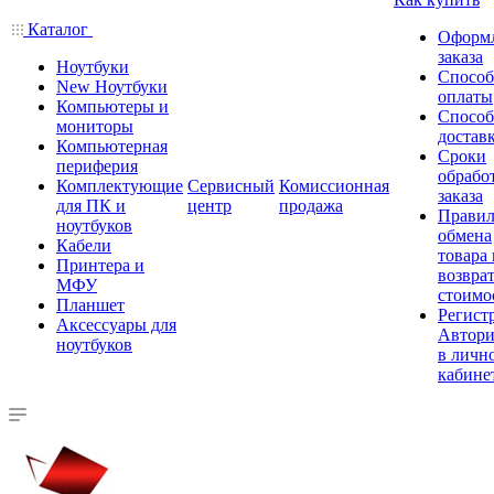
Каталог
Оформ
заказа
Ноутбуки
Спосо
New Ноутбуки
оплаты
Компьютеры и
Спосо
мониторы
достав
Компьютерная
Сроки
периферия
обрабо
Комплектующие
Сервисный
Комиссионная
заказа
для ПК и
центр
продажа
Правил
ноутбуков
обмена
Кабели
товара
Принтера и
возврат
МФУ
стоимо
Планшет
Регист
Аксессуары для
Автори
ноутбуков
в личн
кабине