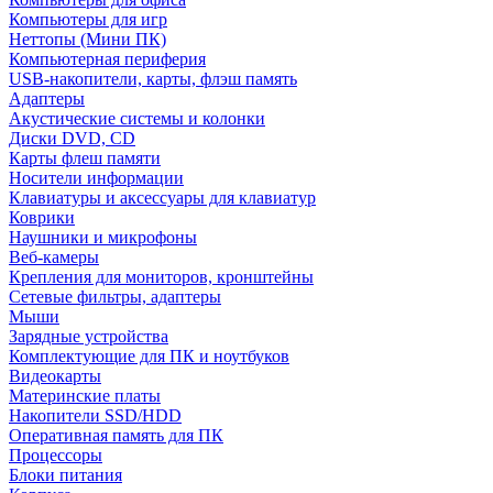
Компьютеры для игр
Неттопы (Мини ПК)
Компьютерная периферия
USB-накопители, карты, флэш память
Адаптеры
Акустические системы и колонки
Диски DVD, CD
Карты флеш памяти
Носители информации
Клавиатуры и аксессуары для клавиатур
Коврики
Наушники и микрофоны
Веб-камеры
Крепления для мониторов, кронштейны
Сетевые фильтры, адаптеры
Мыши
Зарядные устройства
Комплектующие для ПК и ноутбуков
Видеокарты
Материнские платы
Накопители SSD/HDD
Оперативная память для ПК
Процессоры
Блоки питания