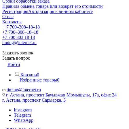
Сроки обработки заказа
Правила обмена товара или возврат его стоимости
Регистрация/Авторизация в личном кабинете
О нас
Контакты
+7 700‒308‒18‒18
+7 700‒308‒18‒18
+7 700 803 18 18
timing@internet.ru
Заказать звонок
Задать вопрос
Войти
Корзина
0
Избранные товары
0
timing@internet.ru
г. Астана, проспект Бауыржан Момышулы, 17а, офис 24
г. Астана, проспект Сарыарка, 5
Instagram
Telegram
WhatsApp