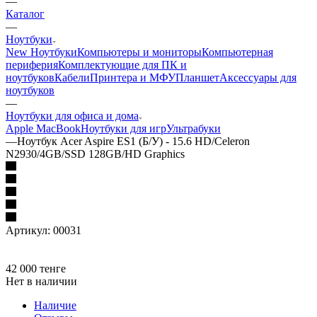
—
Каталог
—
Ноутбуки
New Ноутбуки
Компьютеры и мониторы
Компьютерная
периферия
Комплектующие для ПК и
ноутбуков
Кабели
Принтера и МФУ
Планшет
Аксессуары для
ноутбуков
—
Ноутбуки для офиса и дома
Apple MacBook
Ноутбуки для игр
Ультрабуки
—
Ноутбук Acer Aspire ES1 (Б/У) - 15.6 HD/Celeron
N2930/4GB/SSD 128GB/HD Graphics
Артикул:
00031
42 000
тенге
Нет в наличии
Наличие