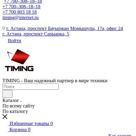
+7 700‒308‒18‒18
+7 700‒308‒18‒18
+7 700 803 18 18
timing@internet.ru
г. Астана, проспект Бауыржан Момышулы, 17а, офис 24
г. Астана, проспект Сарыарка, 5
Войти
TIMING - Ваш надежный партнер в мире техники
Каталог
По всему сайту
По каталогу
Избранные товары
0
Корзина
0
Как купить