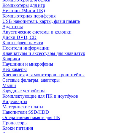
Компьютеры для игр
Неттопы (Мини ПК)
Компьютерная периферия
USB-накопители, карты, флэш память
Адаптеры
Акустические системы и колонки
Диски DVD, CD
Карты флеш памяти
Носители информации
Клавиатуры и аксессуары для клавиатур
Коврики
Наушники и микрофоны
Веб-камеры
Крепления для мониторов, кронштейны
Сетевые фильтры, адаптеры
Мыши
Зарядные устройства
Комплектующие для ПК и ноутбуков
Видеокарты
Материнские платы
Накопители SSD/HDD
Оперативная память для ПК
Процессоры
Блоки питания