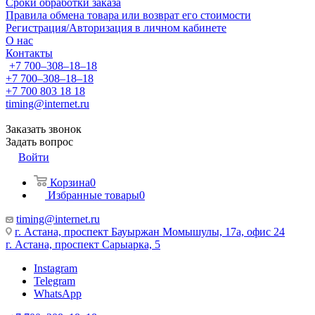
Сроки обработки заказа
Правила обмена товара или возврат его стоимости
Регистрация/Авторизация в личном кабинете
О нас
Контакты
+7 700‒308‒18‒18
+7 700‒308‒18‒18
+7 700 803 18 18
timing@internet.ru
Заказать звонок
Задать вопрос
Войти
Корзина
0
Избранные товары
0
timing@internet.ru
г. Астана, проспект Бауыржан Момышулы, 17а, офис 24
г. Астана, проспект Сарыарка, 5
Instagram
Telegram
WhatsApp