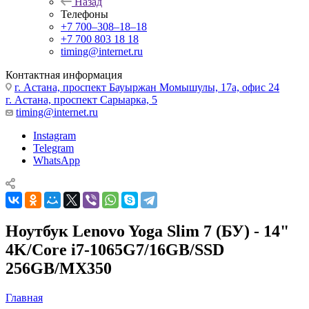
Назад
Телефоны
+7 700‒308‒18‒18
+7 700 803 18 18
timing@internet.ru
Контактная информация
г. Астана, проспект Бауыржан Момышулы, 17а, офис 24
г. Астана, проспект Сарыарка, 5
timing@internet.ru
Instagram
Telegram
WhatsApp
Ноутбук Lenovo Yoga Slim 7 (БУ) - 14"
4K/Core i7-1065G7/16GB/SSD
256GB/MX350
Главная