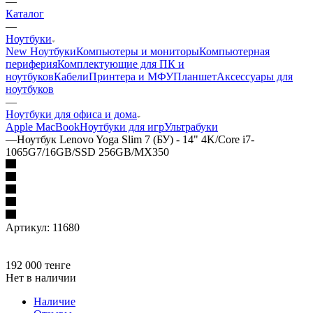
—
Каталог
—
Ноутбуки
New Ноутбуки
Компьютеры и мониторы
Компьютерная
периферия
Комплектующие для ПК и
ноутбуков
Кабели
Принтера и МФУ
Планшет
Аксессуары для
ноутбуков
—
Ноутбуки для офиса и дома
Apple MacBook
Ноутбуки для игр
Ультрабуки
—
Ноутбук Lenovo Yoga Slim 7 (БУ) - 14" 4K/Core i7-
1065G7/16GB/SSD 256GB/MX350
Артикул:
11680
192 000
тенге
Нет в наличии
Наличие