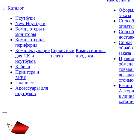
Каталог
Оформ
заказа
Ноутбуки
Спосо
New Ноутбуки
оплаты
Компьютеры и
Спосо
мониторы
достав
Компьютерная
Сроки
периферия
обрабо
Комплектующие
Сервисный
Комиссионная
заказа
для ПК и
центр
продажа
Правил
ноутбуков
обмена
Кабели
товара
Принтера и
возврат
МФУ
стоимо
Планшет
Регист
Аксессуары для
Автори
ноутбуков
в личн
кабине