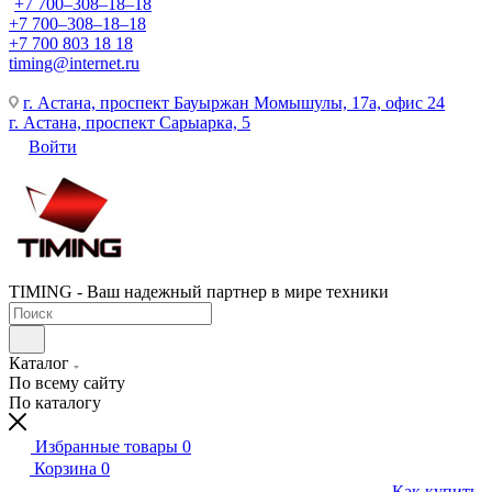
+7 700‒308‒18‒18
+7 700‒308‒18‒18
+7 700 803 18 18
timing@internet.ru
г. Астана, проспект Бауыржан Момышулы, 17а, офис 24
г. Астана, проспект Сарыарка, 5
Войти
TIMING - Ваш надежный партнер в мире техники
Каталог
По всему сайту
По каталогу
Избранные товары
0
Корзина
0
Как купить