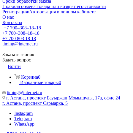
Сроки обработки заказа
Правила обмена товара или возврат его стоимости
Регистрация/Авторизация в личном кабинете
О нас
Контакты
+7 700‒308‒18‒18
+7 700‒308‒18‒18
+7 700 803 18 18
timing@internet.ru
Заказать звонок
Задать вопрос
Войти
Корзина
0
Избранные товары
0
timing@internet.ru
г. Астана, проспект Бауыржан Момышулы, 17а, офис 24
г. Астана, проспект Сарыарка, 5
Instagram
Telegram
WhatsApp