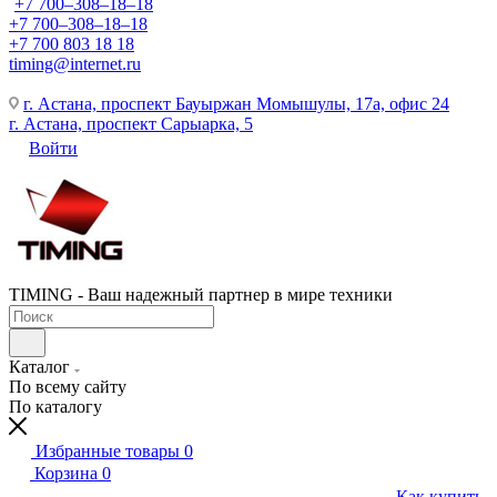
+7 700‒308‒18‒18
+7 700‒308‒18‒18
+7 700 803 18 18
timing@internet.ru
г. Астана, проспект Бауыржан Момышулы, 17а, офис 24
г. Астана, проспект Сарыарка, 5
Войти
TIMING - Ваш надежный партнер в мире техники
Каталог
По всему сайту
По каталогу
Избранные товары
0
Корзина
0
Как купить