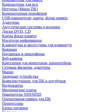
Компьютеры для игр
Неттопы (Мини ПК)
Компьютерная периферия
USB-накопители, карты, флэш память
Адаптеры
Акустические системы и колонки
Диски DVD, CD
Карты флеш памяти
Носители информации
Клавиатуры и аксессуары для клавиатур
Коврики
Наушники и микрофоны
Веб-камеры
Крепления для мониторов, кронштейны
Сетевые фильтры, адаптеры
Мыши
Зарядные устройства
Комплектующие для ПК и ноутбуков
Видеокарты
Материнские платы
Накопители SSD/HDD
Оперативная память для ПК
Процессоры
Блоки питания