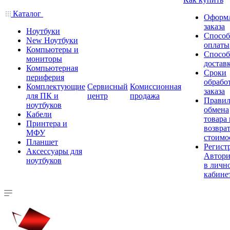
Каталог
Оформ
заказа
Ноутбуки
Спосо
New Ноутбуки
оплаты
Компьютеры и
Спосо
мониторы
достав
Компьютерная
Сроки
периферия
обрабо
Комплектующие
Сервисный
Комиссионная
заказа
для ПК и
центр
продажа
Правил
ноутбуков
обмена
Кабели
товара
Принтера и
возврат
МФУ
стоимо
Планшет
Регист
Аксессуары для
Автори
ноутбуков
в личн
кабине