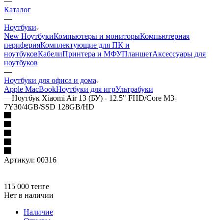
—
Каталог
—
Ноутбуки
New Ноутбуки
Компьютеры и мониторы
Компьютерная
периферия
Комплектующие для ПК и
ноутбуков
Кабели
Принтера и МФУ
Планшет
Аксессуары для
ноутбуков
—
Ноутбуки для офиса и дома
Apple MacBook
Ноутбуки для игр
Ультрабуки
—
Ноутбук Xiaomi Air 13 (БУ) - 12.5" FHD/Core M3-
7Y30/4GB/SSD 128GB/HD
Артикул:
00316
115 000
тенге
Нет в наличии
Наличие