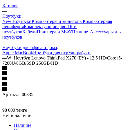
—
Каталог
—
Ноутбуки
New Ноутбуки
Компьютеры и мониторы
Компьютерная
периферия
Комплектующие для ПК и
ноутбуков
Кабели
Принтера и МФУ
Планшет
Аксессуары для
ноутбуков
—
Ноутбуки для офиса и дома
Apple MacBook
Ноутбуки для игр
Ультрабуки
—
W_Ноутбук Lenovo ThinkPad X270 (БУ) - 12.5 HD/Core i5-
7200U/8GB/SSD 256GB/HD
Артикул:
00335
98 000
тенге
Нет в наличии
Наличие