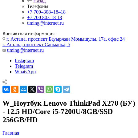
Назад
Телефоны
+7 700‒308‒18‒18
+7 700 803 18 18
timing@internet.ru
Контактная информация
г. Астана, проспект Бауыржан Момышулы, 17а, офис 24
г. Астана, проспект Сарыарка, 5
timing@internet.ru
Instagram
Telegram
WhatsApp
W_Ноутбук Lenovo ThinkPad X270 (БУ)
- 12.5 HD/Core i5-7200U/8GB/SSD
256GB/HD
Главная