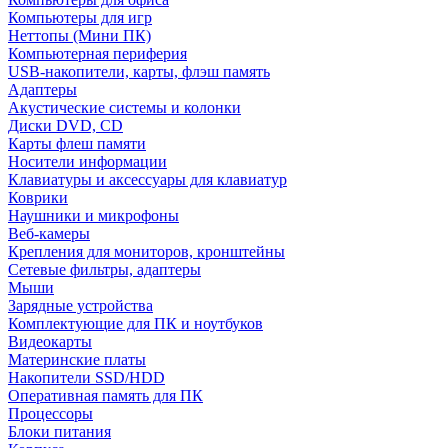
Компьютеры для игр
Неттопы (Мини ПК)
Компьютерная периферия
USB-накопители, карты, флэш память
Адаптеры
Акустические системы и колонки
Диски DVD, CD
Карты флеш памяти
Носители информации
Клавиатуры и аксессуары для клавиатур
Коврики
Наушники и микрофоны
Веб-камеры
Крепления для мониторов, кронштейны
Сетевые фильтры, адаптеры
Мыши
Зарядные устройства
Комплектующие для ПК и ноутбуков
Видеокарты
Материнские платы
Накопители SSD/HDD
Оперативная память для ПК
Процессоры
Блоки питания