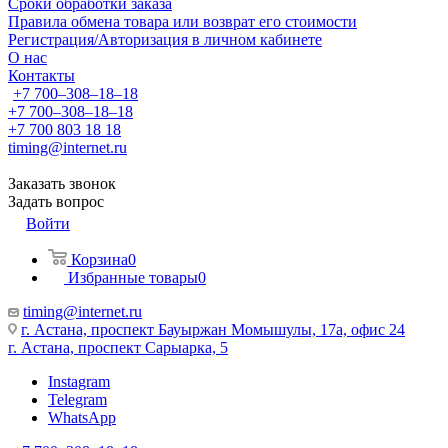
Сроки обработки заказа
Правила обмена товара или возврат его стоимости
Регистрация/Авторизация в личном кабинете
О нас
Контакты
+7 700‒308‒18‒18
+7 700‒308‒18‒18
+7 700 803 18 18
timing@internet.ru
Заказать звонок
Задать вопрос
Войти
Корзина
0
Избранные товары
0
timing@internet.ru
г. Астана, проспект Бауыржан Момышулы, 17а, офис 24
г. Астана, проспект Сарыарка, 5
Instagram
Telegram
WhatsApp