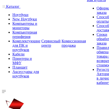
Каталог
Оформ
заказа
Ноутбуки
Спосо
New Ноутбуки
оплаты
Компьютеры и
Спосо
мониторы
достав
Компьютерная
Сроки
периферия
обрабо
Комплектующие
Сервисный
Комиссионная
заказа
для ПК и
центр
продажа
Правил
ноутбуков
обмена
Кабели
товара
Принтера и
возврат
МФУ
стоимо
Планшет
Регист
Аксессуары для
Автори
ноутбуков
в личн
кабине