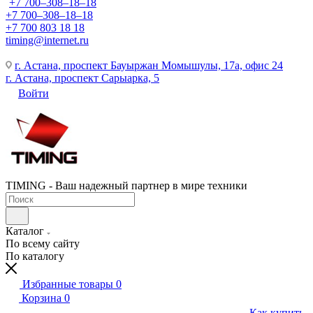
+7 700‒308‒18‒18
+7 700‒308‒18‒18
+7 700 803 18 18
timing@internet.ru
г. Астана, проспект Бауыржан Момышулы, 17а, офис 24
г. Астана, проспект Сарыарка, 5
Войти
TIMING - Ваш надежный партнер в мире техники
Каталог
По всему сайту
По каталогу
Избранные товары
0
Корзина
0
Как купить