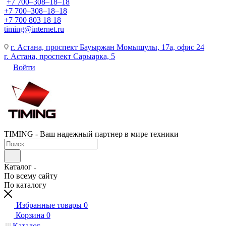
+7 700‒308‒18‒18
+7 700‒308‒18‒18
+7 700 803 18 18
timing@internet.ru
г. Астана, проспект Бауыржан Момышулы, 17а, офис 24
г. Астана, проспект Сарыарка, 5
Войти
TIMING - Ваш надежный партнер в мире техники
Каталог
По всему сайту
По каталогу
Избранные товары
0
Корзина
0
Каталог