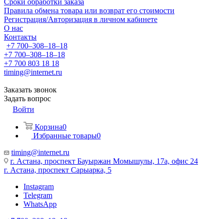
Сроки обработки заказа
Правила обмена товара или возврат его стоимости
Регистрация/Авторизация в личном кабинете
О нас
Контакты
+7 700‒308‒18‒18
+7 700‒308‒18‒18
+7 700 803 18 18
timing@internet.ru
Заказать звонок
Задать вопрос
Войти
Корзина
0
Избранные товары
0
timing@internet.ru
г. Астана, проспект Бауыржан Момышулы, 17а, офис 24
г. Астана, проспект Сарыарка, 5
Instagram
Telegram
WhatsApp