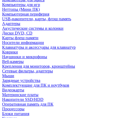
Компьютеры для игр
Неттопы (Мини ПК)
Компьютерная периферия
USB-накопители, карты, флэш память
Адаптеры
Акустические системы и колонки
Диски DVD, CD
Карты флеш памяти
Носители информации
Клавиатуры и аксессуары для клавиатур
Коврики
Наушники и микрофоны
Веб-камеры
Крепления для мониторов, кронштейны
Сетевые фильтры, адаптеры
Мыши
Зарядные устройства
Комплектующие для ПК и ноутбуков
Видеокарты
Материнские платы
Накопители SSD/HDD
Оперативная память для ПК
Процессоры
Блоки питания