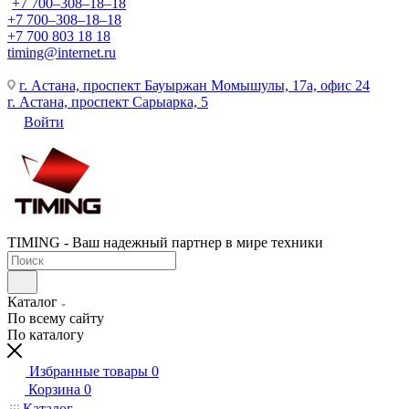
+7 700‒308‒18‒18
+7 700‒308‒18‒18
+7 700 803 18 18
timing@internet.ru
г. Астана, проспект Бауыржан Момышулы, 17а, офис 24
г. Астана, проспект Сарыарка, 5
Войти
TIMING - Ваш надежный партнер в мире техники
Каталог
По всему сайту
По каталогу
Избранные товары
0
Корзина
0
Каталог