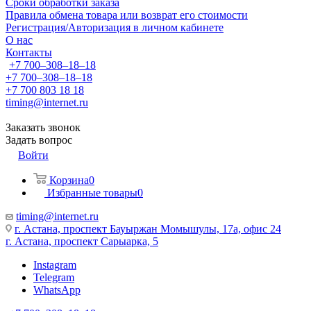
Сроки обработки заказа
Правила обмена товара или возврат его стоимости
Регистрация/Авторизация в личном кабинете
О нас
Контакты
+7 700‒308‒18‒18
+7 700‒308‒18‒18
+7 700 803 18 18
timing@internet.ru
Заказать звонок
Задать вопрос
Войти
Корзина
0
Избранные товары
0
timing@internet.ru
г. Астана, проспект Бауыржан Момышулы, 17а, офис 24
г. Астана, проспект Сарыарка, 5
Instagram
Telegram
WhatsApp