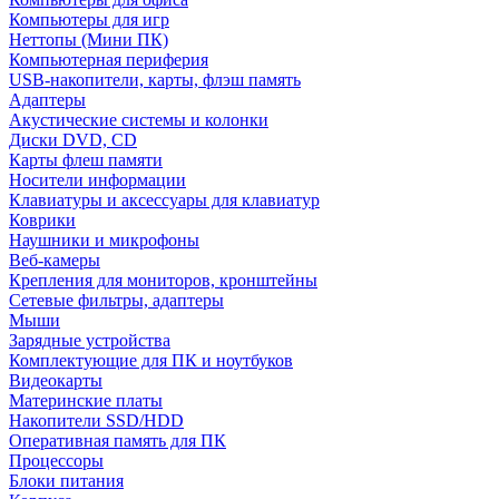
Компьютеры для игр
Неттопы (Мини ПК)
Компьютерная периферия
USB-накопители, карты, флэш память
Адаптеры
Акустические системы и колонки
Диски DVD, CD
Карты флеш памяти
Носители информации
Клавиатуры и аксессуары для клавиатур
Коврики
Наушники и микрофоны
Веб-камеры
Крепления для мониторов, кронштейны
Сетевые фильтры, адаптеры
Мыши
Зарядные устройства
Комплектующие для ПК и ноутбуков
Видеокарты
Материнские платы
Накопители SSD/HDD
Оперативная память для ПК
Процессоры
Блоки питания