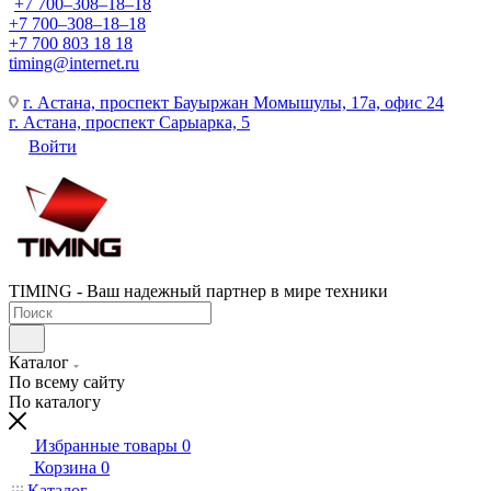
+7 700‒308‒18‒18
+7 700‒308‒18‒18
+7 700 803 18 18
timing@internet.ru
г. Астана, проспект Бауыржан Момышулы, 17а, офис 24
г. Астана, проспект Сарыарка, 5
Войти
TIMING - Ваш надежный партнер в мире техники
Каталог
По всему сайту
По каталогу
Избранные товары
0
Корзина
0
Каталог