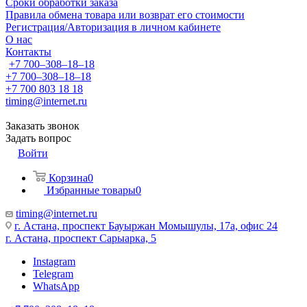
Сроки обработки заказа
Правила обмена товара или возврат его стоимости
Регистрация/Авторизация в личном кабинете
О нас
Контакты
+7 700‒308‒18‒18
+7 700‒308‒18‒18
+7 700 803 18 18
timing@internet.ru
Заказать звонок
Задать вопрос
Войти
Корзина
0
Избранные товары
0
timing@internet.ru
г. Астана, проспект Бауыржан Момышулы, 17а, офис 24
г. Астана, проспект Сарыарка, 5
Instagram
Telegram
WhatsApp