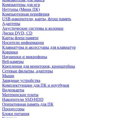
Компьютеры для игр
Неттопы (Мини ПК)
Компьютерная периферия
USB-накопители, карты, флэш память
Адаптеры
Акустические системы и колонки
Диски DVD, CD
Карты флеш памяти
Носители информации
Клавиатуры и аксессуары для клавиатур
Коврики
Наушники и микрофоны
Веб-камеры
Крепления для мониторов, кронштейны
Сетевые фильтры, адаптеры
Мыши
Зарядные устройства
Комплектующие для ПК и ноутбуков
Видеокарты
Материнские платы
Накопители SSD/HDD
Оперативная память для ПК
Процессоры
Блоки питания