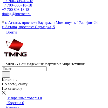
+7 700‒308‒18‒18
+7 700‒308‒18‒18
+7 700 803 18 18
timing@internet.ru
г. Астана, проспект Бауыржан Момышулы, 17а, офис 24
г. Астана, проспект Сарыарка, 5
Войти
TIMING - Ваш надежный партнер в мире техники
Каталог
По всему сайту
По каталогу
Избранные товары
0
Корзина
0
Каталог