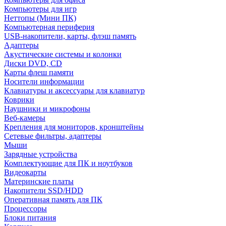
Компьютеры для игр
Неттопы (Мини ПК)
Компьютерная периферия
USB-накопители, карты, флэш память
Адаптеры
Акустические системы и колонки
Диски DVD, CD
Карты флеш памяти
Носители информации
Клавиатуры и аксессуары для клавиатур
Коврики
Наушники и микрофоны
Веб-камеры
Крепления для мониторов, кронштейны
Сетевые фильтры, адаптеры
Мыши
Зарядные устройства
Комплектующие для ПК и ноутбуков
Видеокарты
Материнские платы
Накопители SSD/HDD
Оперативная память для ПК
Процессоры
Блоки питания