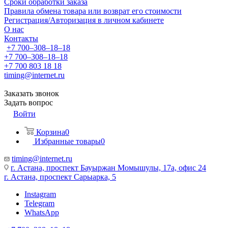
Сроки обработки заказа
Правила обмена товара или возврат его стоимости
Регистрация/Авторизация в личном кабинете
О нас
Контакты
+7 700‒308‒18‒18
+7 700‒308‒18‒18
+7 700 803 18 18
timing@internet.ru
Заказать звонок
Задать вопрос
Войти
Корзина
0
Избранные товары
0
timing@internet.ru
г. Астана, проспект Бауыржан Момышулы, 17а, офис 24
г. Астана, проспект Сарыарка, 5
Instagram
Telegram
WhatsApp