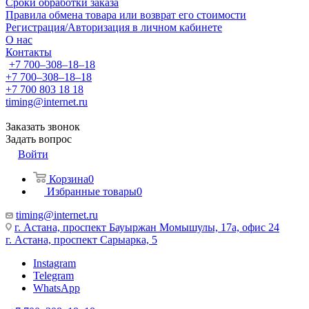
Сроки обработки заказа
Правила обмена товара или возврат его стоимости
Регистрация/Авторизация в личном кабинете
О нас
Контакты
+7 700‒308‒18‒18
+7 700‒308‒18‒18
+7 700 803 18 18
timing@internet.ru
Заказать звонок
Задать вопрос
Войти
Корзина
0
Избранные товары
0
timing@internet.ru
г. Астана, проспект Бауыржан Момышулы, 17а, офис 24
г. Астана, проспект Сарыарка, 5
Instagram
Telegram
WhatsApp