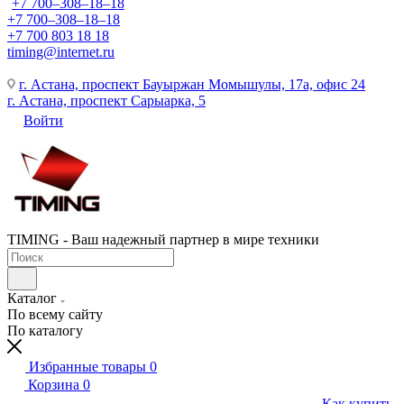
+7 700‒308‒18‒18
+7 700‒308‒18‒18
+7 700 803 18 18
timing@internet.ru
г. Астана, проспект Бауыржан Момышулы, 17а, офис 24
г. Астана, проспект Сарыарка, 5
Войти
TIMING - Ваш надежный партнер в мире техники
Каталог
По всему сайту
По каталогу
Избранные товары
0
Корзина
0
Как купить