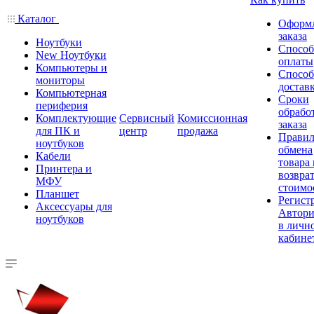
Каталог
Оформ
заказа
Ноутбуки
Спосо
New Ноутбуки
оплаты
Компьютеры и
Спосо
мониторы
достав
Компьютерная
Сроки
периферия
обрабо
Комплектующие
Сервисный
Комиссионная
заказа
для ПК и
центр
продажа
Правил
ноутбуков
обмена
Кабели
товара
Принтера и
возврат
МФУ
стоимо
Планшет
Регист
Аксессуары для
Автори
ноутбуков
в личн
кабине