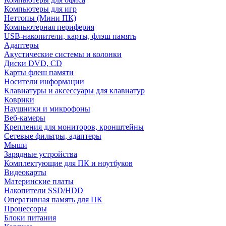
Компьютеры для игр
Неттопы (Мини ПК)
Компьютерная периферия
USB-накопители, карты, флэш память
Адаптеры
Акустические системы и колонки
Диски DVD, CD
Карты флеш памяти
Носители информации
Клавиатуры и аксессуары для клавиатур
Коврики
Наушники и микрофоны
Веб-камеры
Крепления для мониторов, кронштейны
Сетевые фильтры, адаптеры
Мыши
Зарядные устройства
Комплектующие для ПК и ноутбуков
Видеокарты
Материнские платы
Накопители SSD/HDD
Оперативная память для ПК
Процессоры
Блоки питания