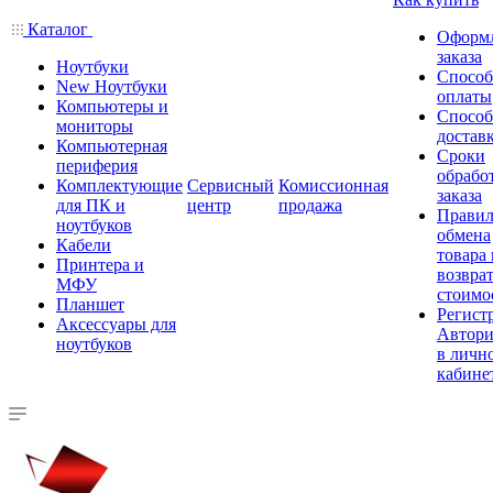
Каталог
Оформ
заказа
Ноутбуки
Спосо
New Ноутбуки
оплаты
Компьютеры и
Спосо
мониторы
достав
Компьютерная
Сроки
периферия
обрабо
Комплектующие
Сервисный
Комиссионная
заказа
для ПК и
центр
продажа
Правил
ноутбуков
обмена
Кабели
товара
Принтера и
возврат
МФУ
стоимо
Планшет
Регист
Аксессуары для
Автори
ноутбуков
в личн
кабине