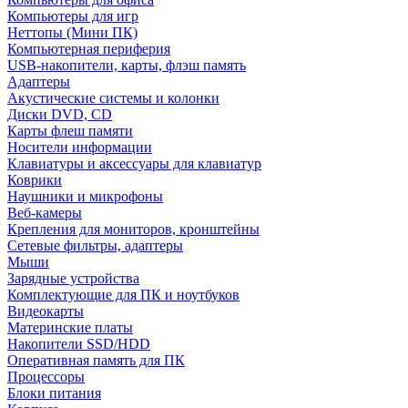
Компьютеры для игр
Неттопы (Мини ПК)
Компьютерная периферия
USB-накопители, карты, флэш память
Адаптеры
Акустические системы и колонки
Диски DVD, CD
Карты флеш памяти
Носители информации
Клавиатуры и аксессуары для клавиатур
Коврики
Наушники и микрофоны
Веб-камеры
Крепления для мониторов, кронштейны
Сетевые фильтры, адаптеры
Мыши
Зарядные устройства
Комплектующие для ПК и ноутбуков
Видеокарты
Материнские платы
Накопители SSD/HDD
Оперативная память для ПК
Процессоры
Блоки питания