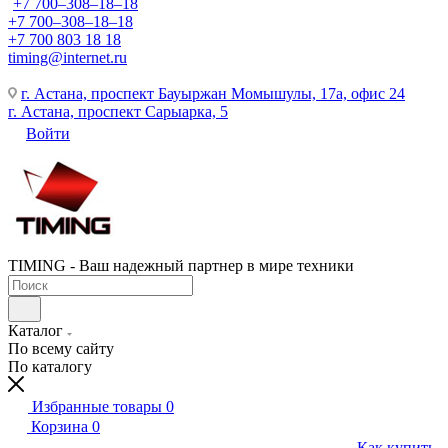
+7 700‒308‒18‒18
+7 700‒308‒18‒18
+7 700 803 18 18
timing@internet.ru
г. Астана, проспект Бауыржан Момышулы, 17а, офис 24
г. Астана, проспект Сарыарка, 5
Войти
TIMING - Ваш надежный партнер в мире техники
Каталог
По всему сайту
По каталогу
Избранные товары
0
Корзина
0
Как купить