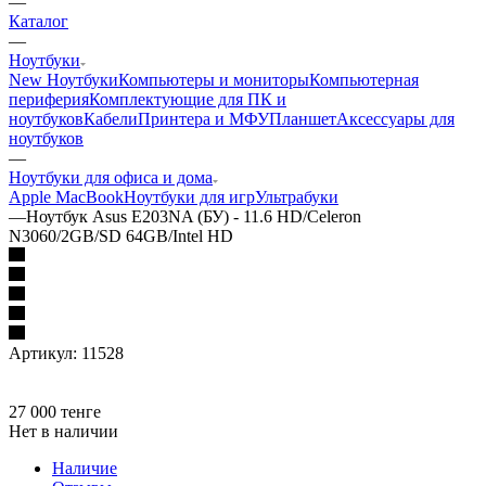
—
Каталог
—
Ноутбуки
New Ноутбуки
Компьютеры и мониторы
Компьютерная
периферия
Комплектующие для ПК и
ноутбуков
Кабели
Принтера и МФУ
Планшет
Аксессуары для
ноутбуков
—
Ноутбуки для офиса и дома
Apple MacBook
Ноутбуки для игр
Ультрабуки
—
Ноутбук Asus E203NA (БУ) - 11.6 HD/Celeron
N3060/2GB/SD 64GB/Intel HD
Артикул:
11528
27 000
тенге
Нет в наличии
Наличие