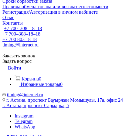
Сроки обработки заказа
Правила обмена товара или возврат его стоимости
Регистрация/Авторизация в личном кабинете
О нас
Контакты
+7 700‒308‒18‒18
+7 700‒308‒18‒18
+7 700 803 18 18
timing@internet.ru
Заказать звонок
Задать вопрос
Войти
Корзина
0
Избранные товары
0
timing@internet.ru
г. Астана, проспект Бауыржан Момышулы, 17а, офис 24
г. Астана, проспект Сарыарка, 5
Instagram
Telegram
WhatsApp