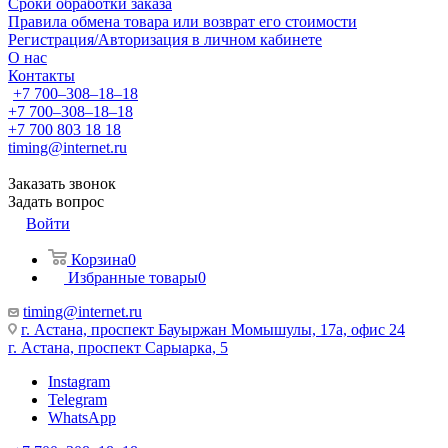
Сроки обработки заказа
Правила обмена товара или возврат его стоимости
Регистрация/Авторизация в личном кабинете
О нас
Контакты
+7 700‒308‒18‒18
+7 700‒308‒18‒18
+7 700 803 18 18
timing@internet.ru
Заказать звонок
Задать вопрос
Войти
Корзина
0
Избранные товары
0
timing@internet.ru
г. Астана, проспект Бауыржан Момышулы, 17а, офис 24
г. Астана, проспект Сарыарка, 5
Instagram
Telegram
WhatsApp