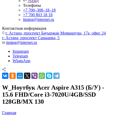
Назад
Телефоны
+7 700‒308‒18‒18
+7 700 803 18 18
timing@internet.ru
Контактная информация
г. Астана, проспект Бауыржан Момышулы, 17а, офис 24
г. Астана, проспект Сарыарка, 5
timing@internet.ru
Instagram
Telegram
WhatsApp
W_Ноутбук Acer Aspire A315 (Б/У) -
15.6 FHD/Core i3-7020U/4GB/SSD
128GB/MX 130
Главная