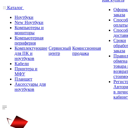
Каталог
Оформ
заказа
Ноутбуки
Спосо
New Ноутбуки
оплаты
Компьютеры и
Спосо
мониторы
достав
Компьютерная
Сроки
периферия
обрабо
Комплектующие
Сервисный
Комиссионная
заказа
для ПК и
центр
продажа
Правил
ноутбуков
обмена
Кабели
товара
Принтера и
возврат
МФУ
стоимо
Планшет
Регист
Аксессуары для
Автори
ноутбуков
в личн
кабине