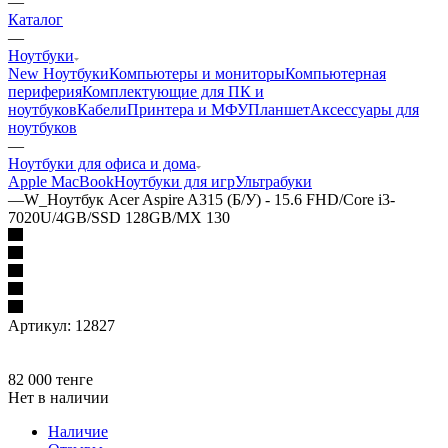
—
Каталог
—
Ноутбуки
New Ноутбуки
Компьютеры и мониторы
Компьютерная
периферия
Комплектующие для ПК и
ноутбуков
Кабели
Принтера и МФУ
Планшет
Аксессуары для
ноутбуков
—
Ноутбуки для офиса и дома
Apple MacBook
Ноутбуки для игр
Ультрабуки
—
W_Ноутбук Acer Aspire A315 (Б/У) - 15.6 FHD/Core i3-
7020U/4GB/SSD 128GB/MX 130
Артикул:
12827
82 000
тенге
Нет в наличии
Наличие