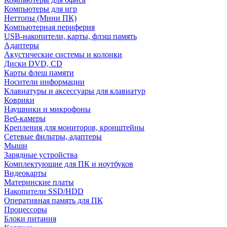
Компьютеры для игр
Неттопы (Мини ПК)
Компьютерная периферия
USB-накопители, карты, флэш память
Адаптеры
Акустические системы и колонки
Диски DVD, CD
Карты флеш памяти
Носители информации
Клавиатуры и аксессуары для клавиатур
Коврики
Наушники и микрофоны
Веб-камеры
Крепления для мониторов, кронштейны
Сетевые фильтры, адаптеры
Мыши
Зарядные устройства
Комплектующие для ПК и ноутбуков
Видеокарты
Материнские платы
Накопители SSD/HDD
Оперативная память для ПК
Процессоры
Блоки питания