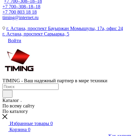
+7 700‒308‒18‒18
+7 700‒308‒18‒18
+7 700 803 18 18
timing@internet.ru
г. Астана, проспект Бауыржан Момышулы, 17а, офис 24
г. Астана, проспект Сарыарка, 5
Войти
TIMING - Ваш надежный партнер в мире техники
Каталог
По всему сайту
По каталогу
Избранные товары
0
Корзина
0
Как купить